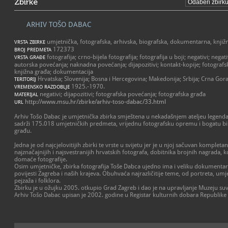
Zbirke
ARHIV TOŠO DABAC
umjetnička, fotografska, arhivska, biografska, dokumentarna, knjižn
VRSTA ZBIRKE
172373
BROJ PREDMETA
fotografija; crno-bijela fotografija; fotografija u boji; negativi; nega
VRSTA GRAĐE
autorska povećanja; naknadna povećanja; dijapozitivi; kontakt-kopije; fotograf
knjižna građa; dokumentacija
Hrvatska; Slovenija; Bosna i Hercegovina; Makedonija; Srbija; Crna Gor
TERITORIJ
1925.-1970.
VREMENSKO RAZDOBLJE
negativi; dijapozitivi; fotografska povećanja; fotografska građa
MATERIJAL
http://www.msu.hr/zbirke/arhiv-toso-dabac/33.html
URL
Arhiv Tošo Dabac je umjetnička zbirka smještena u nekadašnjem ateljeu legend
sadrži 175.018 umjetničkih predmeta, vrijednu fotografsku opremu i bogatu bi
građu.
Jedna je od najcjelovitijih zbirki te vrste u svijetu jer je u njoj sačuvan komple
najznačajnijih i najsvestranijih hrvatskih fotografa, dobitnika brojnih nagrada, ko
domaće fotografije.
Osim umjetničke, zbirka fotografija Toše Dabca ujedno ima i veliku dokumentarn
povijesti Zagreba i naših krajeva. Obuhvaća najrazličitije teme, od portreta, umj
pejzaža i folklora.
Zbirku je u ožujku 2005. otkupio Grad Zagreb i dao je na upravljanje Muzeju s
Arhiv Tošo Dabac upisan je 2002. godine u Registar kulturnih dobara Republike