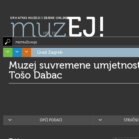
muz
EJ!
HRVATSKI MUZEJI I ZBIRKE ONLINE
HR
|
EN
PRETRAŽIVANJE
Grad Zagreb
Muzej suvremene umjetnosti
Tošo Dabac
OPĆI PODACI
STRUČNI 