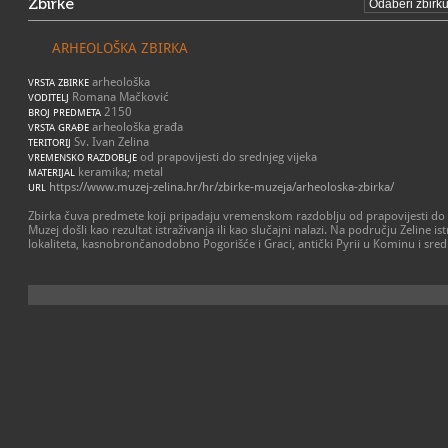
Zbirke
ARHEOLOŠKA ZBIRKA
arheološka
VRSTA ZBIRKE
Romana Mačković
VODITELJ
2150
BROJ PREDMETA
arheološka građa
VRSTA GRAĐE
Sv. Ivan Zelina
TERITORIJ
od prapovijesti do srednjeg vijeka
VREMENSKO RAZDOBLJE
keramika; metal
MATERIJAL
https://www.muzej-zelina.hr/hr/zbirke-muzeja/arheoloska-zbirka/
URL
Zbirka čuva predmete koji pripadaju vremenskom razdoblju od prapovijesti do ka
Muzej došli kao rezultat istraživanja ili kao slučajni nalazi. Na području Zeline is
lokaliteta, kasnobrončanodobno Pogorišće i Graci, antički Pyrii u Kominu i sred