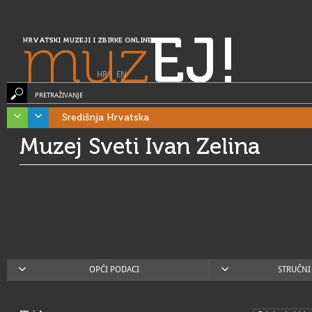
muz
EJ!
HRVATSKI MUZEJI I ZBIRKE ONLINE
HR
|
EN
PRETRAŽIVANJE
Središnja Hrvatska
Muzej Sveti Ivan Zelina
OPĆI PODACI
STRUČNI 