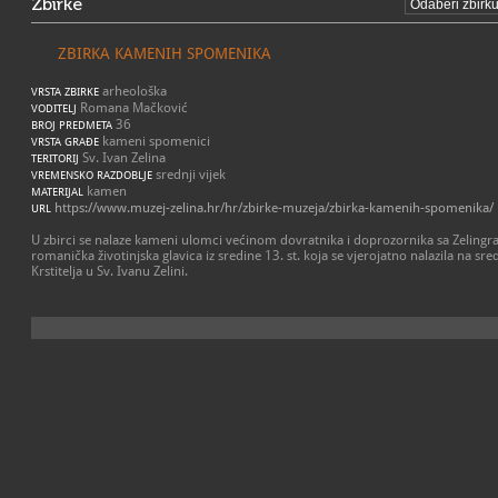
Zbirke
ZBIRKA KAMENIH SPOMENIKA
arheološka
VRSTA ZBIRKE
Romana Mačković
VODITELJ
36
BROJ PREDMETA
kameni spomenici
VRSTA GRAĐE
Sv. Ivan Zelina
TERITORIJ
srednji vijek
VREMENSKO RAZDOBLJE
kamen
MATERIJAL
https://www.muzej-zelina.hr/hr/zbirke-muzeja/zbirka-kamenih-spomenika/
URL
U zbirci se nalaze kameni ulomci većinom dovratnika i doprozornika sa Zelingra
romanička životinjska glavica iz sredine 13. st. koja se vjerojatno nalazila na sr
Krstitelja u Sv. Ivanu Zelini.