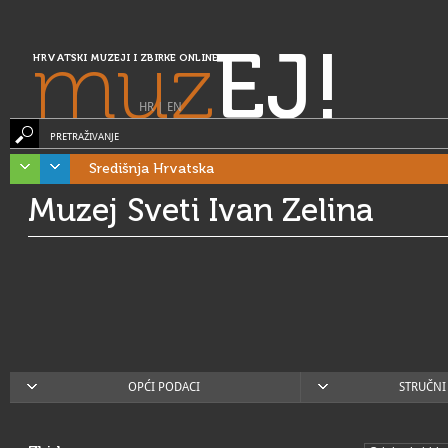
muz
EJ!
HRVATSKI MUZEJI I ZBIRKE ONLINE
HR
|
EN
PRETRAŽIVANJE
Središnja Hrvatska
Muzej Sveti Ivan Zelina
OPĆI PODACI
STRUČNI 