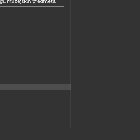
ogu muzejskih predmeta
21-325
25-077
turopolja@muzej-turopolja.hr
://www.muzej-turopolja.hr/