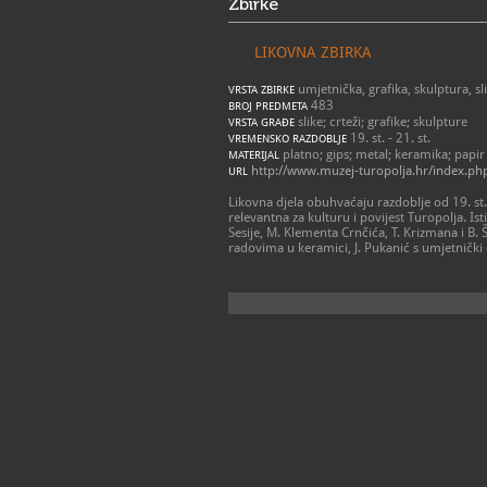
Zbirke
LIKOVNA ZBIRKA
umjetnička, grafika, skulptura, sl
VRSTA ZBIRKE
483
BROJ PREDMETA
slike; crteži; grafike; skulpture
VRSTA GRAĐE
19. st. - 21. st.
VREMENSKO RAZDOBLJE
platno; gips; metal; keramika; papir
MATERIJAL
http://www.muzej-turopolja.hr/index.ph
URL
Likovna djela obuhvaćaju razdoblje od 19. st. 
relevantna za kulturu i povijest Turopolja. Ist
Sesije, M. Klementa Crnčića, T. Krizmana i B. 
radovima u keramici, J. Pukanić s umjetnički