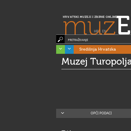
muz
E
HRVATSKI MUZEJI I ZBIRKE ONLINE
HR
|
EN
PRETRAŽIVANJE
Središnja Hrvatska
Muzej Turopolj
OPĆI PODACI