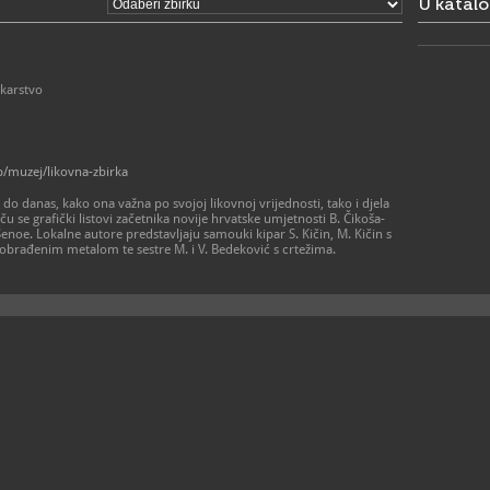
U katal
01/62
T
01/62
F
muzej-
E
https
W
ikarstvo
p/muzej/likovna-zbirka
do danas, kako ona važna po svojoj likovnoj vrijednosti, tako i djela
iču se grafički listovi začetnika novije hrvatske umjetnosti B. Čikoša-
Šenoe. Lokalne autore predstavljaju samouki kipar S. Kičin, M. Kičin s
 obrađenim metalom te sestre M. i V. Bedeković s crtežima.