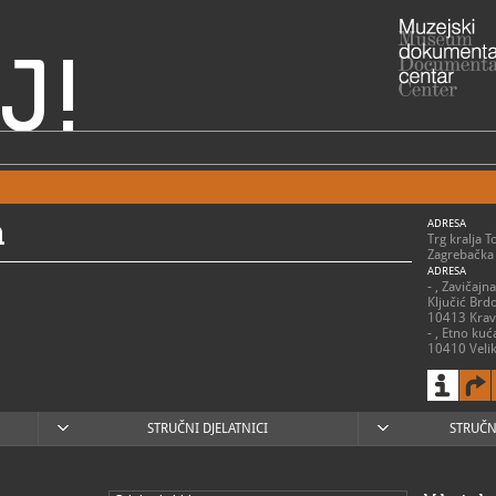
J!
a
ADRESA
Trg kralja 
Zagrebačka 
ADRESA
- , Zavičaj
Ključić Brd
10413 Krav
- , Etno kuć
10410 Velik
- , Kurija 
10412 Don
RADNO VRIJE
utorak - pe
subota i ned
STRUČNI DJELATNICI
STRUČN
> Kurija Mo
utorak - pet
subota i ned