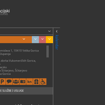
kalendar
Tomislava 1, 10410 Velika Gorica
županija
na zbirka Vukomeričkih Gorica,
o
arsko
a Šćitarjevo, Šćitarjevo
a Gorica
Modić Bedeković, Duga ul. 28
ja Lomnica
ME
tak 9 - 17:30 h
jelja 10 - 13 h
E SLUŽBE I USLUGE
dić Bedeković:
ak 9 - 15 h
jelja: 10 - 13 h