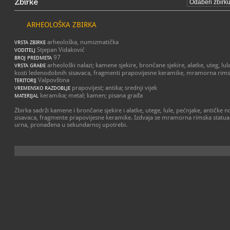
Zbirke
ARHEOLOŠKA ZBIRKA
arheološka, numizmatička
VRSTA ZBIRKE
Stjepan Vidaković
VODITELJ
97
BROJ PREDMETA
arheološki nalazi; kamene sjekire, brončane sjekire, alatke, uteg, lul
VRSTA GRAĐE
kosti ledenodobnih sisavaca, fragmenti prapovijesne keramike, mramorna rims
Valpovština
TERITORIJ
prapovijest; antika; srednji vijek
VREMENSKO RAZDOBLJE
keramika; metal; kamen; pisana građa
MATERIJAL
Zbirka sadrži kamene i brončane sjekire i alatke, utege, lule, pećnjake, antičke
sisavaca, fragmente prapovijesne keramike. Izdvaja se mramorna rimska statua fi
urna, pronađena u sekundarnoj upotrebi.