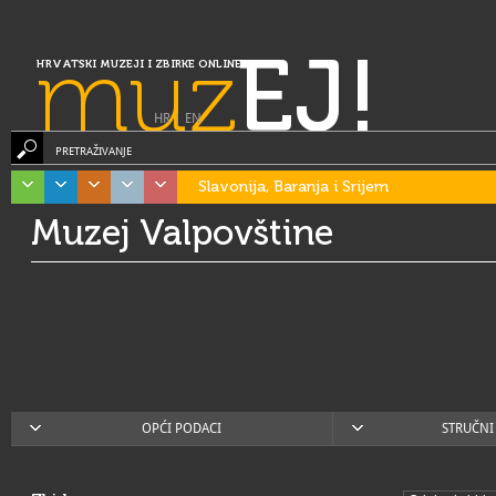
muz
EJ!
HRVATSKI MUZEJI I ZBIRKE ONLINE
HR
|
EN
PRETRAŽIVANJE
Slavonija, Baranja i Srijem
Muzej Valpovštine
OPĆI PODACI
STRUČNI 