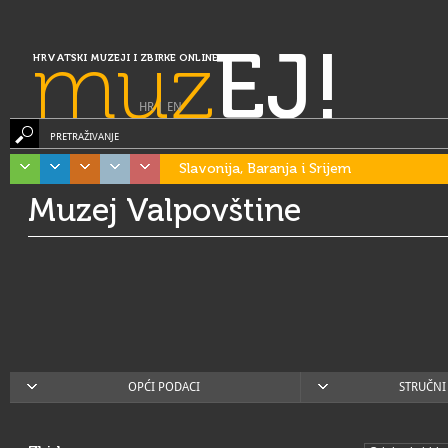
muz
EJ!
HRVATSKI MUZEJI I ZBIRKE ONLINE
HR
|
EN
PRETRAŽIVANJE
Slavonija, Baranja i Srijem
Muzej Valpovštine
OPĆI PODACI
STRUČNI 