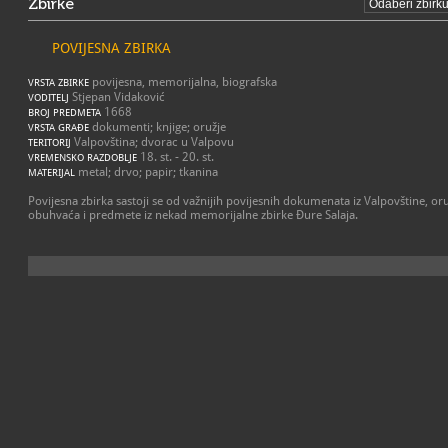
Zbirke
POVIJESNA ZBIRKA
povijesna, memorijalna, biografska
VRSTA ZBIRKE
Stjepan Vidaković
VODITELJ
1668
BROJ PREDMETA
dokumenti; knjige; oružje
VRSTA GRAĐE
Valpovština; dvorac u Valpovu
TERITORIJ
18. st. - 20. st.
VREMENSKO RAZDOBLJE
metal; drvo; papir; tkanina
MATERIJAL
Povijesna zbirka sastoji se od važnijih povijesnih dokumenata iz Valpovštine, oru
obuhvaća i predmete iz nekad memorijalne zbirke Đure Salaja.