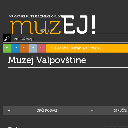
muz
EJ!
HRVATSKI MUZEJI I ZBIRKE ONLINE
HR
|
EN
PRETRAŽIVANJE
Slavonija, Baranja i Srijem
Muzej Valpovštine
OPĆI PODACI
STRUČNI 