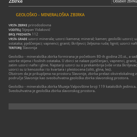
Zbirke
GEOLOŠKO - MINERALOŠKA ZBIRKA
prirodoslovna
VRSTA ZBIRKE
Stjepan Vidaković
VODITELJ
112
BROJ PREDMETA
uzorci minerala; uzorci kamena; mineral; kamen; geološki uzorci; uzo
VRSTA GRAĐE
ostataka; pješčenjaci; vapnenci; granit; škriljevci; željezna ruda; lignit; uzorci naf
Slavonija
TERITORIJ
Geološko - mineraloška zbirka formirana je početkom 80-ih godina 20.st., a sa
uzorke stijena i fosilnih ostataka. U zbirci se nalaze pješčenjaci, vapnenci, granit, š
zatim uzorci nafte i gline. Najstariji uzorci su iz prekambrija (više vrsta škriljevac
uzorci su iz kenozoika i to kvartara i pleistocena (siliti, glina, les).
Obzirom da je prikupljena na prostoru Slavonije, zbirka prelazi okvirelokalnog zn
područje Slavonije kao sveobuhvatna geološka zbirka slavonskog prostora.
Geološko - mineraloška zbirka Muzeja Valpovštine broji 119 kataloških jedinica. 
Sveobuhvatna je geološka zbirka slavonskog prostora.