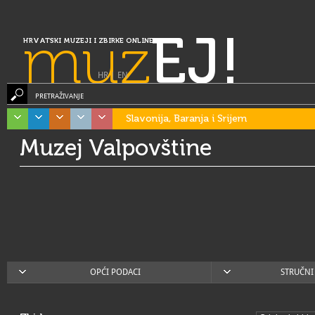
muz
EJ!
HRVATSKI MUZEJI I ZBIRKE ONLINE
HR
|
EN
PRETRAŽIVANJE
Slavonija, Baranja i Srijem
Muzej Valpovštine
OPĆI PODACI
STRUČNI 