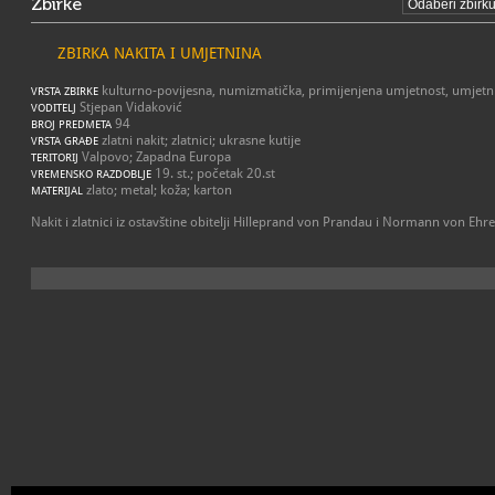
Zbirke
ZBIRKA NAKITA I UMJETNINA
kulturno-povijesna, numizmatička, primijenjena umjetnost, umjetn
VRSTA ZBIRKE
Stjepan Vidaković
VODITELJ
94
BROJ PREDMETA
zlatni nakit; zlatnici; ukrasne kutije
VRSTA GRAĐE
Valpovo; Zapadna Europa
TERITORIJ
19. st.; početak 20.st
VREMENSKO RAZDOBLJE
zlato; metal; koža; karton
MATERIJAL
Nakit i zlatnici iz ostavštine obitelji Hilleprand von Prandau i Normann von Ehre