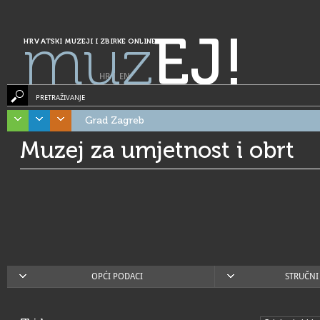
muz
EJ!
HRVATSKI MUZEJI I ZBIRKE ONLINE
HR
|
EN
PRETRAŽIVANJE
Grad Zagreb
Muzej za umjetnost i obrt
OPĆI PODACI
STRUČNI 