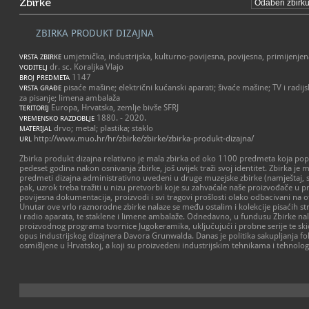
Zbirke
ZBIRKA PRODUKT DIZAJNA
umjetnička, industrijska, kulturno-povijesna, povijesna, primijenje
VRSTA ZBIRKE
dr. sc. Koraljka Vlajo
VODITELJ
1147
BROJ PREDMETA
pisaće mašine; električni kućanski aparati; šivaće mašine; TV i radijs
VRSTA GRAĐE
za pisanje; limena ambalaža
Europa, Hrvatska, zemlje bivše SFRJ
TERITORIJ
1880. - 2020.
VREMENSKO RAZDOBLJE
drvo; metal; plastika; staklo
MATERIJAL
http://www.muo.hr/hr/zbirke/zbirke/zbirka-produkt-dizajna/
URL
Zbirka produkt dizajna relativno je mala zbirka od oko 1100 predmeta koja popu
pedeset godina nakon osnivanja zbirke, još uvijek traži svoj identitet. Zbirka je
predmeti dizajna administrativno uvedeni u druge muzejske zbirke (namještaj, s
pak, uzrok treba tražiti u nizu pretvorbi koje su zahvaćale naše proizvođače u p
povijesna dokumentacija, proizvodi i svi tragovi prošlosti olako odbacivani na o
Unutar ove vrlo raznorodne zbirke nalaze se među ostalim i kolekcije pisaćih stroj
i radio aparata, te staklene i limene ambalaže. Odnedavno, u fundusu Zbirke nala
proizvodnog programa tvornice Jugokeramika, uključujući i probne serije te ski
opus industrijskog dizajnera Davora Grunwalda. Danas je politika sakupljanja fok
osmišljene u Hrvatskoj, a koji su proizvedeni industrijskim tehnikama i tehnolo