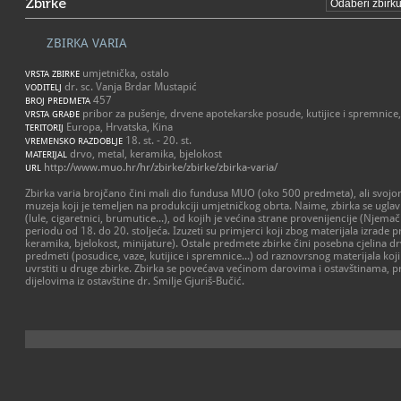
Zbirke
ZBIRKA VARIA
umjetnička, ostalo
VRSTA ZBIRKE
dr. sc. Vanja Brdar Mustapić
VODITELJ
457
BROJ PREDMETA
pribor za pušenje, drvene apotekarske posude, kutijice i spremnice,
VRSTA GRAĐE
Europa, Hrvatska, Kina
TERITORIJ
18. st. - 20. st.
VREMENSKO RAZDOBLJE
drvo, metal, keramika, bjelokost
MATERIJAL
http://www.muo.hr/hr/zbirke/zbirke/zbirka-varia/
URL
Zbirka varia brojčano čini mali dio fundusa MUO (oko 500 predmeta), ali svoj
muzeja koji je temeljen na produkciji umjetničkog obrta. Naime, zbirka se ugla
(lule, cigaretnici, brumutice...), od kojih je većina strane provenijencije (Njemač
periodu od 18. do 20. stoljeća. Izuzeti su primjerci koji zbog materijala izrade
keramika, bjelokost, minijature). Ostale predmete zbirke čini posebna cjelina d
predmeti (posudice, vaze, kutijice i spremnice...) od raznovrsnog materijala koj
uvrstiti u druge zbirke. Zbirka se povećava većinom darovima i ostavštinama, p
dijelovima iz ostavštine dr. Smilje Gjuriš-Bučić.