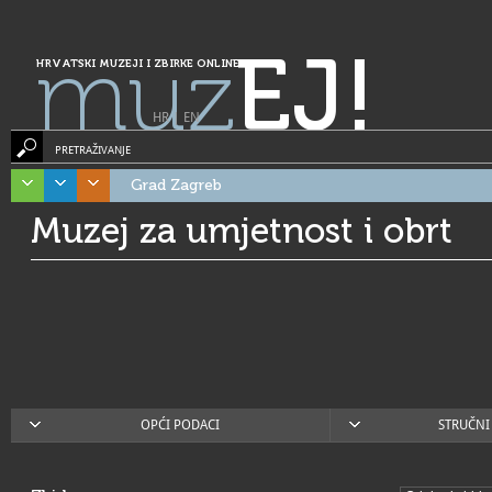
muz
EJ!
HRVATSKI MUZEJI I ZBIRKE ONLINE
HR
|
EN
PRETRAŽIVANJE
Grad Zagreb
Muzej za umjetnost i obrt
OPĆI PODACI
STRUČNI 