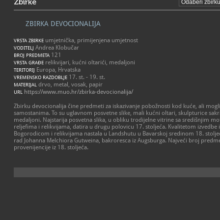
Zbirke
ZBIRKA DEVOCIONALIJA
umjetnička, primijenjena umjetnost
VRSTA ZBIRKE
Andrea Klobučar
VODITELJ
121
BROJ PREDMETA
relikvijari, kućni oltarići, medaljoni
VRSTA GRAĐE
Europa, Hrvatska
TERITORIJ
17. st. - 19. st.
VREMENSKO RAZDOBLJE
drvo, metal, vosak, papir
MATERIJAL
https://www.muo.hr/zbirka-devocionalija/
URL
Zbirku devocionalija čine predmeti za iskazivanje pobožnosti kod kuće, ali mogli 
samostanima. To su uglavnom posvetne slike, mali kućni oltari, skulpturice sakra
medaljoni. Najstarija posvetna slika, u obliku trodijelne vitrine sa središnjim 
reljefima i relikvijama, datira u drugu polovicu 17. stoljeća. Kvalitetom izvedbe 
Bogorodicom i relikvijama nastala u Landshutu u Bavarskoj sredinom 18. stoljeća č
rad Johanna Melchiora Gutweina, bakroresca iz Augsburga. Najveći broj predmet
provenijencije iz 18. stoljeća.