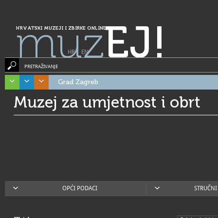
muz
EJ!
HRVATSKI MUZEJI I ZBIRKE ONLINE
HR
|
EN
PRETRAŽIVANJE
Grad Zagreb
Muzej za umjetnost i obrt
OPĆI PODACI
STRUČNI 