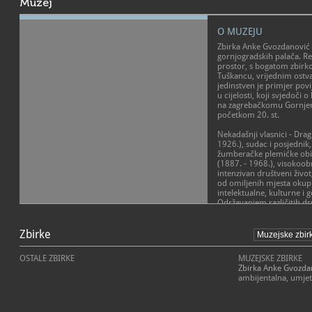
Muzej
O MUZEJU
Zbirka Anke Gvozdanović s
gornjogradskih palača. R
prostor, s bogatom zbir
Tuškancu, vrijednim ostva
jedinstven je primjer po
u cijelosti, koji svjedoči o
na zagrebačkomu Gornjem
početkom 20. st.
Nekadašnji vlasnici - Dra
1926.), sudac i posjednik
žumberačke plemićke obit
(1887. - 1968.), visokoobr
intenzivan društveni život
od omiljenih mjesta okup
intelektualne, kulturne i 
Održavanjem različitih d
poslovnih sastanaka i klu
POSLANJE MUZEJA
do vrtnih i salonskih zaba
palača Gvozdanović obogat
Zbirke
Kao ambijentalni muzej, o
u prvim desetljećima 20. s
društveni, pedagoški i tur
Zbirku je vlasnica Anka 
autentična povijesna cjel
OSTALE ZBIRKE
MUZEJSKE ZBIRKE
Zagrebu 1966. g.
duhu sredine i vremena. I
Zbirka Anke Gvozda
je rekonstruirati spomeni
ambijentalna, umjet
Starije, zapadno krilo pa
te u svim aspektima ponov
19. st. na nekadašnjemu
različite društvene sadrža
krilo, s pročeljem prema V
klupskih svečanosti do vrt
Tuškancu dograđeni su 19