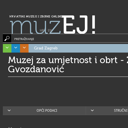
muz
EJ!
HRVATSKI MUZEJI I ZBIRKE ONLINE
HR
|
EN
PRETRAŽIVANJE
Grad Zagreb
Muzej za umjetnost i obrt -
Gvozdanović
OPĆI PODACI
STRUČNI 