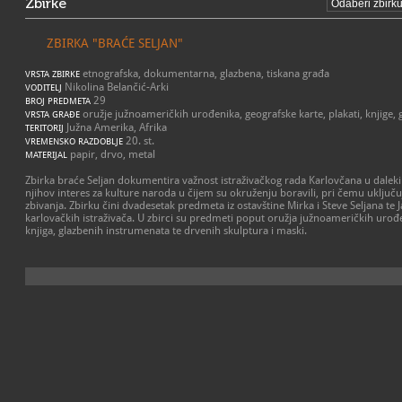
Zbirke
ZBIRKA "BRAĆE SELJAN"
etnografska, dokumentarna, glazbena, tiskana građa
VRSTA ZBIRKE
Nikolina Belančić-Arki
VODITELJ
29
BROJ PREDMETA
oružje južnoameričkih urođenika, geografske karte, plakati, knjige,
VRSTA GRAĐE
Južna Amerika, Afrika
TERITORIJ
20. st.
VREMENSKO RAZDOBLJE
papir, drvo, metal
MATERIJAL
Zbirka braće Seljan dokumentira važnost istraživačkog rada Karlovčana u dale
njihov interes za kulture naroda u čijem su okruženju boravili, pri čemu uključu
zbivanja. Zbirku čini dvadesetak predmeta iz ostavštine Mirka i Steve Seljana te J
karlovačkih istraživača. U zbirci su predmeti poput oružja južnoameričkih urođe
knjiga, glazbenih instrumenata te drvenih skulptura i maski.