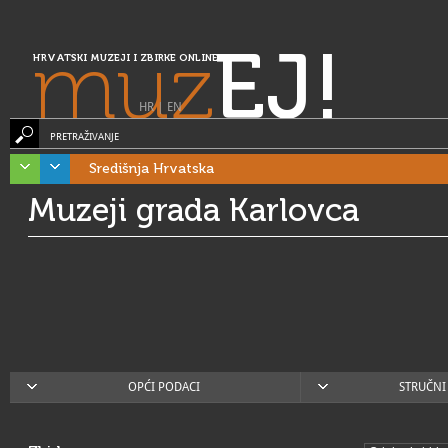
muz
EJ!
HRVATSKI MUZEJI I ZBIRKE ONLINE
HR
|
EN
PRETRAŽIVANJE
Središnja Hrvatska
Muzeji grada Karlovca
OPĆI PODACI
STRUČNI 