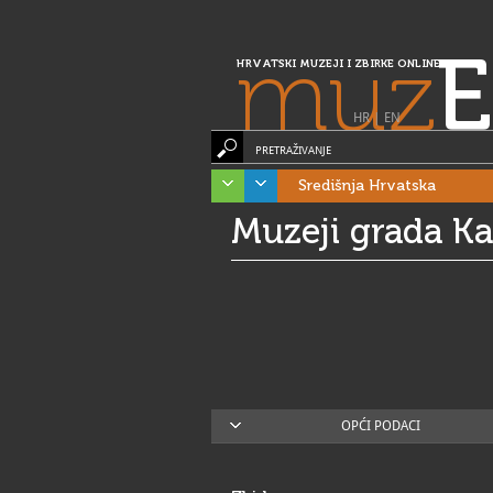
muz
E
HRVATSKI MUZEJI I ZBIRKE ONLINE
HR
|
EN
PRETRAŽIVANJE
Središnja Hrvatska
Muzeji grada Ka
OPĆI PODACI