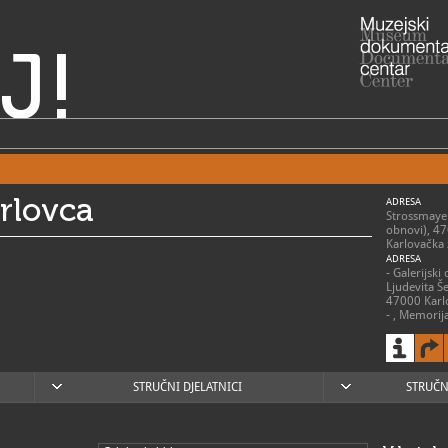
J!
rlovca
ADRESA
Strossmayer
obnovi), 4
Karlovačka 
ADRESA
- Galerijski
Ljudevita Še
47000 Karl
- , Memorija
(zatvoreno)
47205 Vuk
- , Muzej D
2
47000 Karl
STRUČNI DJELATNICI
STRUČN
- Stari gra
Karlovac
RADNO VRIJE
Gradski muz