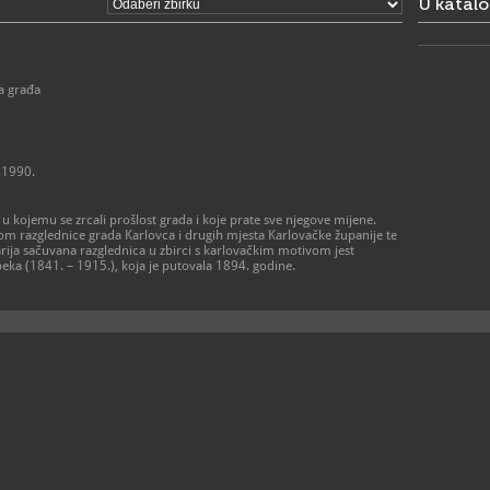
U katal
Zatvoren z
Galerija „Vj
U vrijeme tr
utorak, četv
srijeda i pe
a građa
subota: 10 
nedjelja: 10
Stari grad 
Stalna izlo
 1990.
kuli, te po
prvom i dr
Od 01. lipnj
u kojemu se zrcali prošlost grada i koje prate sve njegove mijene.
Utorak - ned
nom razglednice grada Karlovca i drugih mjesta Karlovačke županije te
Od 01. list
tarija sačuvana razglednica u zbirci s karlovačkim motivom jest
Utorak - ned
eka (1841. – 1915.), koja je putovala 1894. godine.
Muzej Domo
Stalni post
Utorak - pet
Subotom i n
Ponedjeljko
zatvoreno
Zadnji ulaz 
047/6
T
047/6
F
info@
E
https
W