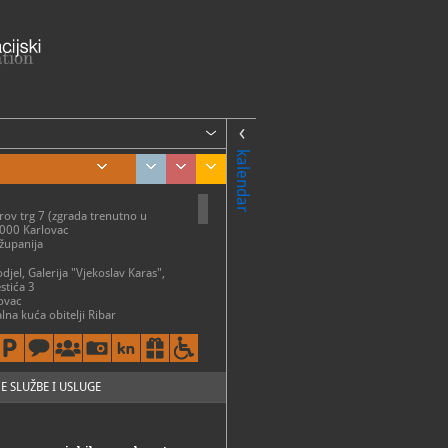
kalendar
ov trg 7 (zgrada trenutno u
7000 Karlovac
županija
 odjel, Galerija "Vjekoslav Karas",
stića 3
ovac
lna kuća obitelji Ribar
manić
omovinskog rata Karlovac, Turanj
ovac
E SLUŽBE I USLUGE
d Dubovac, Zagrad - Gaj 5, 47000
ME
ej Karlovac