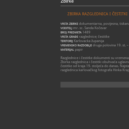
Zbirke
ZBIRKA RAZGLEDNICA I ČESTITKI
dokumentarna, povijesna, tiskan
VRSTA ZBIRKE
mr. sc. Sanda Kočevar
VODITELJ
1489
BROJ PREDMETA
razglednice; čestitke
VRSTA GRAĐE
Karlovacka županija
TERITORIJ
druga polovina 19. st. –
VREMENSKO RAZDOBLJE
papir
MATERIJAL
Razglednice i čestitke dokumenti su vremena 
Zbirka razglednica i čestitki obuhvaća uglav
čestitke od kraja 19. stoljeća do danas. Najs
razglednica karlovačkog fotografa Hinka Krap