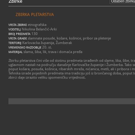
Zbirke
ZBIRKA PLETARSTVA
etnografska
VRSTA ZBIRKE
Nikolina Belančić-Arki
VODITELJ
130
BROJ PREDMETA
slamnate posude, košare, košnice, pribor za pletenje
VRSTA GRAĐE
Karlovacka županija, Žumberak
TERITORIJ
20. st.
VREMENSKO RAZDOBLJE
slama, šiba, lik, trava i domaća pređa
MATERIJAL
Zbirku pletarstva čini više od stotinu predmeta izrađenih od slame, lika, šibe, t
uglavnom nastali na području današnje Karlovačke županije i Žumberka. Tako s
poput košara, posuda, košnica, ribarskih mreža, nićanica, metli, ali i pribora i m
Tehnika izrade pojedinih predmeta ima tradiciju još iz brončanog doba, poput te
zbirci daje izrazito veliku spomeničku vrijednost.