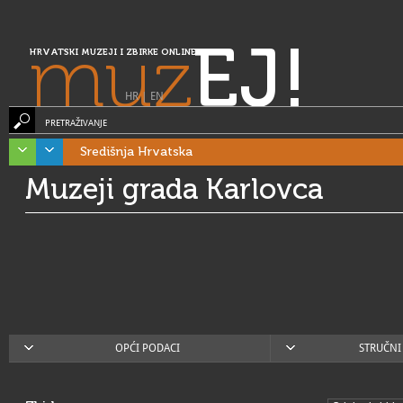
muz
EJ!
HRVATSKI MUZEJI I ZBIRKE ONLINE
HR
|
EN
PRETRAŽIVANJE
Središnja Hrvatska
Muzeji grada Karlovca
OPĆI PODACI
STRUČNI 