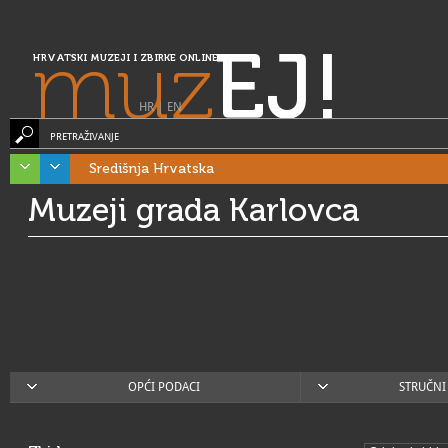
muz
EJ!
HRVATSKI MUZEJI I ZBIRKE ONLINE
HR
|
EN
PRETRAŽIVANJE
Središnja Hrvatska
Muzeji grada Karlovca
OPĆI PODACI
STRUČNI 