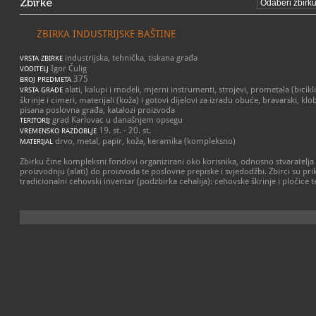
Zbirke
ZBIRKA INDUSTRIJSKE BAŠTINE
industrijska, tehnička, tiskana građa
VRSTA ZBIRKE
Igor Čulig
VODITELJ
375
BROJ PREDMETA
alati, kalupi i modeli, mjerni instrumenti, strojevi, prometala (bicikl
VRSTA GRAĐE
škrinje i cimeri, materijali (koža) i gotovi dijelovi za izradu obuće, bravarski, kl
pisana poslovna građa, katalozi proizvoda
grad Karlovac u današnjem opsegu
TERITORIJ
19. st. - 20. st.
VREMENSKO RAZDOBLJE
drvo, metal, papir, koža, keramika (kompleksno)
MATERIJAL
Zbirku čine kompleksni fondovi organizirani oko korisnika, odnosno stvaratelja
proizvodnju (alati) do proizvoda te poslovne prepiske i svjedodžbi. Zbirci su pri
tradicionalni cehovski inventar (podzbirka cehalija): cehovske škrinje i pločice t