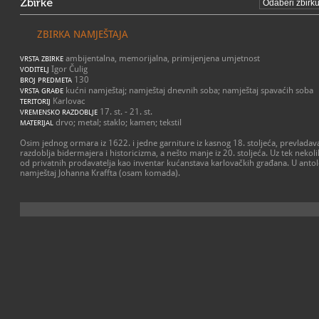
Zbirke
ZBIRKA NAMJEŠTAJA
ambijentalna, memorijalna, primijenjena umjetnost
VRSTA ZBIRKE
Igor Čulig
VODITELJ
130
BROJ PREDMETA
kućni namještaj; namještaj dnevnih soba; namještaj spavaćih soba
VRSTA GRAĐE
Karlovac
TERITORIJ
17. st. - 21. st.
VREMENSKO RAZDOBLJE
drvo; metal; staklo; kamen; tekstil
MATERIJAL
Osim jednog ormara iz 1622. i jedne garniture iz kasnog 18. stoljeća, prevladava m
razdoblja bidermajera i historicizma, a nešto manje iz 20. stoljeća. Uz tek nekol
od privatnih prodavatelja kao inventar kućanstava karlovačkih građana. U antol
namještaj Johanna Kraffta (osam komada).