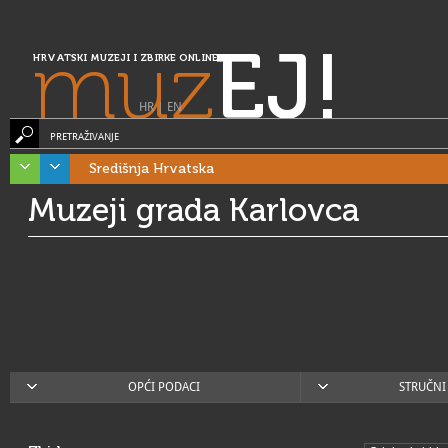
muz
EJ!
HRVATSKI MUZEJI I ZBIRKE ONLINE
HR
|
EN
PRETRAŽIVANJE
Središnja Hrvatska
Muzeji grada Karlovca
OPĆI PODACI
STRUČNI 