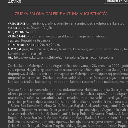
Zbirke
ZBIRKA SALONA GALERIJE ANTUNA AUGUSTINČIĆA
umjetnička, grafika, primijenjena umjetnost, skulptura, slikarstvo
VRSTA ZBIRKE
dr. sc. Davorin Vujčić
VODITELJ
110
BROJ PREDMETA
skulptura; slikarstvo; grafika; primijenjena umjetnost
VRSTA GRAĐE
Republika Hrvatska
TERITORIJ
20. st.; 21. st.
VREMENSKO RAZDOBLJE
gips; bronca; žica; drvo; terakota; keramika; papir; poliester; staklo; bet
MATERIJAL
kombinirani materijali
http://www.kultura.hr/Zbirke/Zbirka-Salona/Galerija-zbirke-Salona
URL
Zbirka Salona Galerije Antuna Augustinčića osnovana je 28. prosinca 1992. godi
su u njemu izlagali, s izgledom da se nastavkom izložbene djelatnosti Galerije 
dopunjava. U skladu s prirodnim nagnućem Galerije prema kiparskoj problematici
umjetničke keramike – Zbirka pretežito sadrži skulpture. Dostupna je javnosti o
kao stalna izložba koja se trajnim radom Salona i rastom Zbirke nadopunjava i m
Smisao Zbirke je dvostruk: njome se dokumentira izložbena politika Galerije – k
okreće prema samom mediju kiparstva – i kontekstualizira opus Antuna August
majstorovih učenika i suradnika, tako i mlađih umjetnika različitih izričaja. Pr
priskrbila je Zbirci djela autora koji su ponikli u lokalnoj sredini ili im je ona bil
– Balen, Edo Kovačević, Alma Orlić, Marijan Gajšak, Aleksandar Augustinčić, Zor
Juranić). Tijekom vremena, Galerija se okrenula predstavljanju Augustinčićevih su
suvremenika (Želimir Janeš, Stanko Jančić, Josip Poljan, Slavomir Drinković, Iva
Bogdanić, Ante Starčević, Velibor Mačukatin, Vanja Radauš, Frano Kršinić, Robe
Bolčević) te istraživanju medija kiparstva bez obzira na njegovu provenijenciju (
Orlić, Goran Trbuljak, Dražen Trogrlić, Milivoj Šegan, Alem Korkut, Izidor Popija