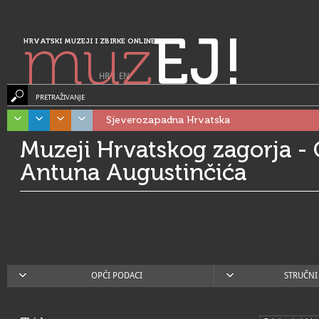
muz
EJ!
HRVATSKI MUZEJI I ZBIRKE ONLINE
HR
|
EN
PRETRAŽIVANJE
Sjeverozapadna Hrvatska
Muzeji Hrvatskog zagorja - 
Antuna Augustinčića
OPĆI PODACI
STRUČNI 