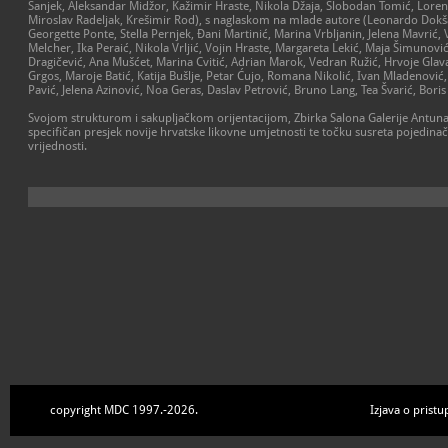
Šanjek, Aleksandar Midžor, Kažimir Hraste, Nikola Džaja, Slobodan Tomić, Loren Ž
Miroslav Radeljak, Krešimir Rod), s naglaskom na mlade autore (Leonardo Dokša
Georgette Ponte, Stella Pernjek, Đani Martinić, Marina Vrbljanin, Jelena Mavrić,
Melcher, Ika Peraić, Nikola Vrljić, Vojin Hraste, Margareta Lekić, Maja Šimunovi
Dragičević, Ana Mušćet, Marina Cvitić, Adrian Marok, Vedran Ružić, Hrvoje Gla
Grgos, Maroje Batić, Katija Bušlje, Petar Ćujo, Romana Nikolić, Ivan Mladenović,
Pavić, Jelena Azinović, Noa Geras, Daslav Petrović, Bruno Lang, Tea Švarić, Boris
Svojom strukturom i sakupljačkom orijentacijom, Zbirka Salona Galerije Antuna
specifičan presjek novije hrvatske likovne umjetnosti te točku susreta pojedinač
vrijednosti.
copyright MDC 1997.-2026.
Izjava o pristu