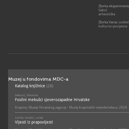
potiče se regionalni, nacio
Prikazana je ondašnja Kra
razvoj. Isticanjem ključnih 
gradonačelnikom Vilbaldo
Zbirka eksperimenta
sukladno karakteru svojih 
Krambergera odveo na lokal
Sabol
i poslanje realizacijom svo
zaštićeni prvi nalazi i ta
arheološka
planova rada.
lječilište.
Zbirka Varia
; vodite
kulturno-povijesna
Nakon lokalne situacije pr
znanstvenih spoznaja u po
svijeta, slijeda razvoja ž
krapinskog neandertalca, k
rekonstrukciji polušpilje,
izradila renomirana franc
Daynes.
Suvremenom tehnologijom
prikazani su ostaci neander
Krambergerove snimke, ka
razlike. Usporednim model
prikazane su razlike u gra
Muzej u fondovima MDC-a
neandertalaca.
Katalog knjižnice
(28)
Informatičkom tehnologij
Ileković, Nikolina
bolesnički krevet s tijel
Fosilni mekušci sjeverozapadne Hrvatske
posjetitelji mogu "istraživ
njegovim ozljedama i bole
Krapina, Muzeji Hrvatskog zagorja - Muzej krapinskih neandertalaca, 2024
fotografije i rendgenske s
su na rezultatima obrade 
pronađenih na lokalitetu.
Lončar Uvodić, Lorka
Vijesti iz prapovijesti
Spiralno kretanje kroz pos