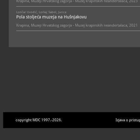
Krapina, Muzeji Hrvatskog zagorja - Muzej krapinskih neandertalaca, 2023
života na Zemlji, tijek raz
životinjskog svijeta (orig
replikama reprezentativnih
Lončar Uvodić, Lorka; Sabol, Jurica
skulpturama suvremenih u
Pola stoljeća muzeja na Hušnjakovu
prikazana je u vremenskoj
odnosno 24 sata, kako bi
Krapina, Muzeji Hrvatskog zagorja - Muzej krapinskih neandertalaca, 2021
približio čovjeku dobro p
U dijelu Muzeja koji govor
neandertalac živio atrakti
ledenjaka, ostvaren inte
projekcijom osjetljivom n
pod nogama).
Prikazani su načini izrade
najvažnija nalazišta neand
Homo sapiensa
, te različ
čovjeka.
Posljednji segment Muze
kulturnom i tehnološkom 
Muzej krapinskih neander
postavom stoji uz bok po
vrste. Njegova je posebno
izvorni lokalitet Hušnjakov
copyright MDC 1997.-2026.
Izjava o pristu
svjetsko nalazište neande
najbogatijom i najraznoli
Hušnjakovo je zaštićeno k
spomenik prirode u Hrvats
prije 130 000 godina. U 