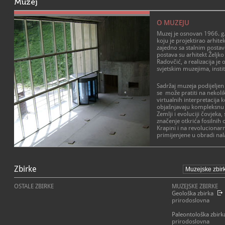
Muzej
O MUZEJU
Muzej je osnovan 1966. g.
koju je projektirao arhite
zajedno sa stalnim postav
postava su arhitekt Željko
Radovčić, a realizacija je
svjetskim muzejima, insti
Sadržaj muzeja podijeljen 
se može pratiti na nekoliko
virtualnih interpretacija k
objašnjavaju kompleksnu 
Zemlji i evoluciji čovjeka,
značenje otkrića fosilnih
Krapini i na revolucionar
primijenjene u obradi nal
U predvorju muzeja koje si
POSLANJE MUZEJA
interpretacija počinje fi
krapinskih neandertalaca.
Zbirke
Poslanje Muzeja Hrvatskog
muzejske djelatnosti na d
Nakon projekcije ulazi se 
djeluje. Oslanjajući se na
OSTALE ZBIRKE
MUZEJSKE ZBIRKE
s danom 23. kolovoza 189
brigom za kulturnu i prir
Geološka zbirka
Gorjanović-Kramberger, hr
Muzeji osiguravaju razmje
prirodoslovna
prvi istražio i obradio nal
neophodan za razumijevan
lokalitet Hušnjakovo.
ustroj muzeja omogućuje
Paleontološka zbirk
vještina, znanja i ideja i
prirodoslovna