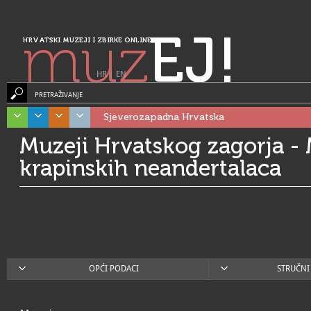
muz
EJ!
HRVATSKI MUZEJI I ZBIRKE ONLINE
HR
|
EN
PRETRAŽIVANJE
Sjeverozapadna Hrvatska
Muzeji Hrvatskog zagorja -
krapinskih neandertalaca
OPĆI PODACI
STRUČNI 