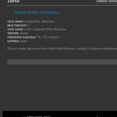
Zbirke
ZBIRKA CRTEŽA I AKVARELA
umjetnička, slikarstvo
VRSTA ZBIRKE
5
BROJ PREDMETA
crteži i akvareli Vlahe Bukovca
VRSTA GRAĐE
Cavtat
TERITORIJ
19. i 20. stoljeće
VREMENSKO RAZDOBLJE
papir
MATERIJAL
Zbirku crteža i akvarela čine crteži Vlahe Bukovca i obitelji iz slikareve ostavštine