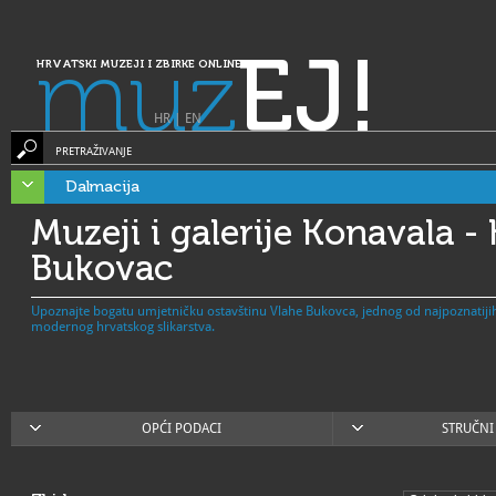
muz
EJ!
HRVATSKI MUZEJI I ZBIRKE ONLINE
HR
|
EN
PRETRAŽIVANJE
Dalmacija
Muzeji i galerije Konavala -
Bukovac
Upoznajte bogatu umjetničku ostavštinu Vlahe Bukovca, jednog od najpoznatijih 
modernog hrvatskog slikarstva.
OPĆI PODACI
STRUČNI 