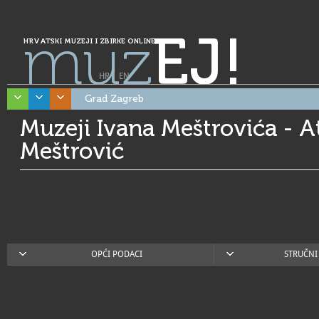
muz
EJ!
HRVATSKI MUZEJI I ZBIRKE ONLINE
HR
|
EN
Grad Zagreb
Muzeji Ivana Meštrovića - At
Meštrović
OPĆI PODACI
STRUČNI 