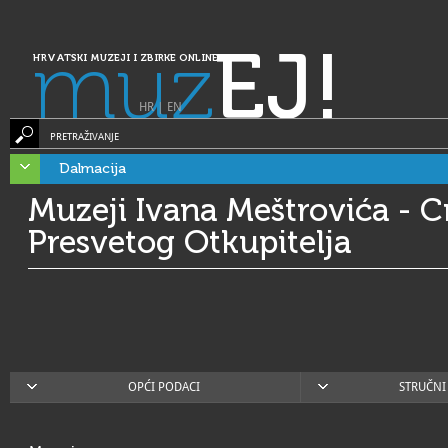
muz
EJ!
HRVATSKI MUZEJI I ZBIRKE ONLINE
HR
|
EN
PRETRAŽIVANJE
Dalmacija
Muzeji Ivana Meštrovića - C
Presvetog Otkupitelja
OPĆI PODACI
STRUČNI 