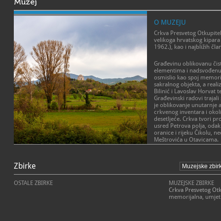
Muzej
O MUZEJU
Crkva Presvetog Otkupitelj
velikoga hrvatskog kipara
1962.), kao i najbližih čla
Građevinu oblikovanu čis
elementima i nadsvođenu
osmislio kao spoj memori
sakralnog objekta, a realiz
Bilinić i Lavoslav Horvat 
Građevinski radovi trajali
je oblikovanje unutarnje a
crkvenog inventara i okoli
desetljeće. Crkva tvori pr
usred Petrova polja, odak
oranice i rijeku Čikolu, n
Meštrovića u Otavicama.
POSLANJE MUZEJA
Darovnim ugovorom izmeđ
Narodne Republike Hrvatsk
Zbirke
Misija Crkve Presvetog Otku
Presvetog Otkupitelja – gr
predstavljanje djela Ivan
Meštrovića postaje dijelo
posebno jedinstveno po t
OSTALE ZBIRKE
MUZEJSKE ZBIRKE
(uz objekte u Zagrebu i Spl
dizajnirao umjetnik, a tre
Crkva Presvetog Otk
služenje mise, kao mjesto
kao aktivna crkva i kao gr
memorijalna, umjetn
Ivana Meštrovića te kao j
posjetitelje.