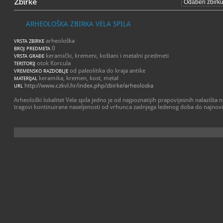
Zbirke
ARHEOLOŠKA ZBIRKA VELA SPILA
arheološka
VRSTA ZBIRKE
0
BROJ PREDMETA
keramički, kremeni, koštani i metalni predmeti
VRSTA GRAĐE
otok Korcula
TERITORIJ
od paleolitika do kraja antike
VREMENSKO RAZDOBLJE
keramika, kremen, kost, metal
MATERIJAL
http://www.czkvl.hr/index.php/zbirke/arheoloska
URL
Arheološki lokalitet Vela spila jedno je od najpoznatijih prapovijesnih nalazišt
tragovi kontinuirane naseljenosti od vrhunca zadnjega ledenog doba do najnov