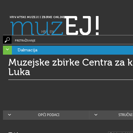
muz
EJ!
HRVATSKI MUZEJI I ZBIRKE ONLINE
HR
|
EN
PRETRAŽIVANJE
Dalmacija
Muzejske zbirke Centra za k
Luka
OPĆI PODACI
STRUČNI 