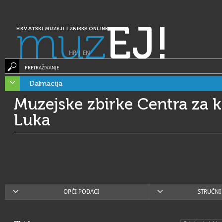
muz
EJ!
HRVATSKI MUZEJI I ZBIRKE ONLINE
HR
|
EN
PRETRAŽIVANJE
Dalmacija
Muzejske zbirke Centra za k
Luka
OPĆI PODACI
STRUČNI 