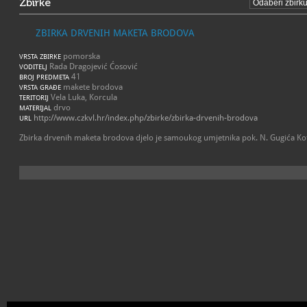
Zbirke
ZBIRKA DRVENIH MAKETA BRODOVA
pomorska
VRSTA ZBIRKE
Rada Dragojević Ćosović
VODITELJ
41
BROJ PREDMETA
makete brodova
VRSTA GRAĐE
Vela Luka, Korcula
TERITORIJ
drvo
MATERIJAL
http://www.czkvl.hr/index.php/zbirke/zbirka-drvenih-brodova
URL
Zbirka drvenih maketa brodova djelo je samoukog umjetnika pok. N. Gugića Ko