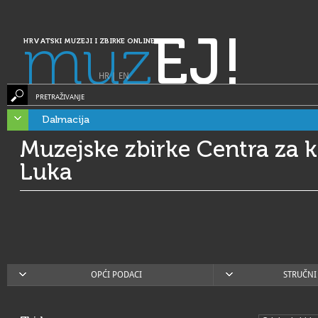
muz
EJ!
HRVATSKI MUZEJI I ZBIRKE ONLINE
HR
|
EN
PRETRAŽIVANJE
Dalmacija
Muzejske zbirke Centra za k
Luka
OPĆI PODACI
STRUČNI 