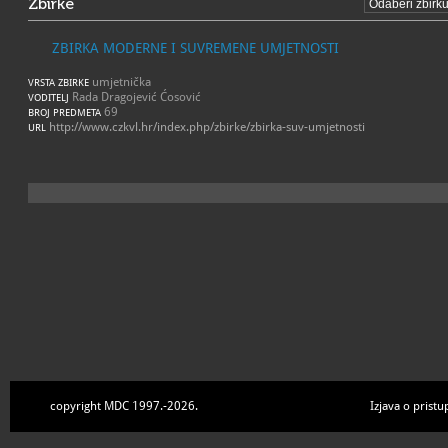
Zbirke
ZBIRKA MODERNE I SUVREMENE UMJETNOSTI
umjetnička
VRSTA ZBIRKE
Rada Dragojević Ćosović
VODITELJ
69
BROJ PREDMETA
http://www.czkvl.hr/index.php/zbirke/zbirka-suv-umjetnosti
URL
copyright MDC 1997.-2026.
Izjava o pristu