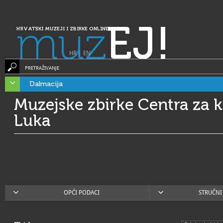
muz
EJ!
HRVATSKI MUZEJI I ZBIRKE ONLINE
HR
|
EN
PRETRAŽIVANJE
Dalmacija
Muzejske zbirke Centra za k
Luka
OPĆI PODACI
STRUČNI 