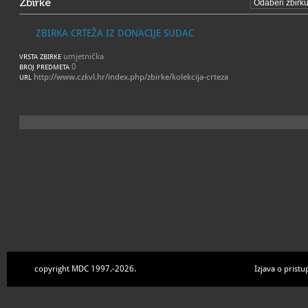
Zbirke
ZBIRKA CRTEŽA IZ DONACIJE SUDAC
umjetnička
VRSTA ZBIRKE
0
BROJ PREDMETA
http://www.czkvl.hr/index.php/zbirke/kolekcija-crteza
URL
copyright MDC 1997.-2026.
Izjava o pristu