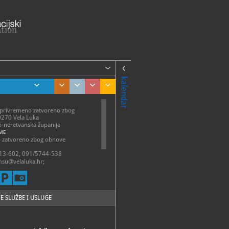
kalendar
(privremeno zatvoreno zbog
0270 Vela Luka
-neretvanska županija
ME
 zatvoreno zbog obnove
13-602, 091/5744-538
su@velaluka.hr;
a@gmail.com,
1@gmail.com
//www.czkvl.hr/
E SLUŽBE I USLUGE