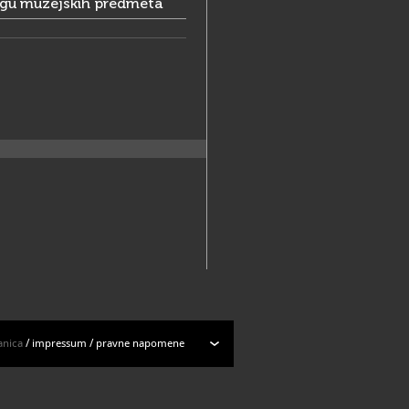
ogu muzejskih predmeta
anica
/
impressum
/
pravne napomene