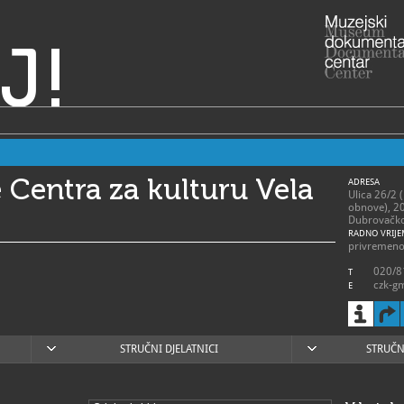
J!
 Centra za kulturu Vela
ADRESA
Ulica 26/2 
obnove), 2
Dubrovačko
RADNO VRIJE
privremeno
020/8
T
czk-gm
E
czkvelaluk
radicdinko
http:
W
STRUČNI DJELATNICI
STRUČN