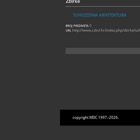
Zbirke
SUHOZIDNA ARHITEKTURA
0
BROJ PREDMETA
http://www.czkvl.hr/index.php/zbirke/su
URL
copyright MDC 1997.-2026.