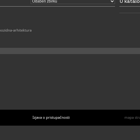
U katal
hozidna-arhitektura
Izjava o pristupačnosti
mapa str