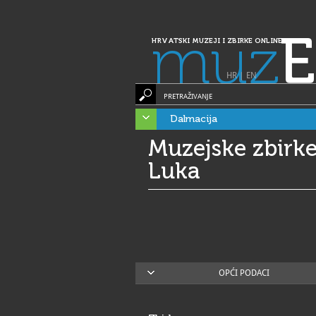
muz
E
HRVATSKI MUZEJI I ZBIRKE ONLINE
HR
|
EN
PRETRAŽIVANJE
Dalmacija
Muzejske zbirke
Luka
OPĆI PODACI