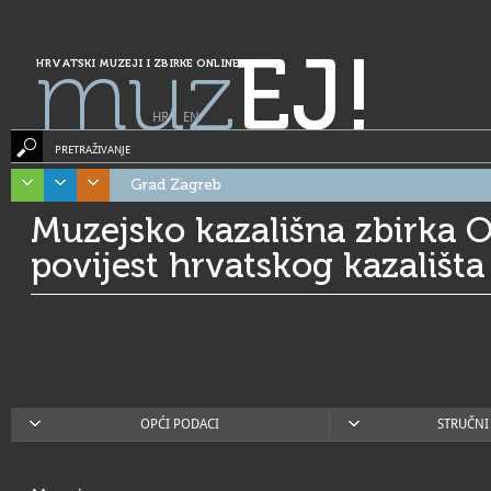
muz
EJ!
HRVATSKI MUZEJI I ZBIRKE ONLINE
HR
|
EN
PRETRAŽIVANJE
Grad Zagreb
Muzejsko kazališna zbirka O
povijest hrvatskog kazališt
OPĆI PODACI
STRUČNI 