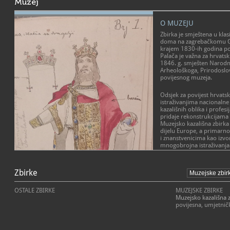
Muzej
O MUZEJU
Zbirka je smještena u klas
doma na zagrebačkomu Go
krajem 1830-ih godina po
Palača je važna za hrvatsk
1846. g. smješten Narodn
Arheološkoga, Prirodoslo
povijesnog muzeja.
Odsjek za povijest hrvatsk
istraživanjima nacionalne
kazališnih oblika i profes
pridaje rekonstrukcijama
Muzejsko kazališna zbirka
dijelu Europe, a primarno
i znanstvenicima kao izvo
mnogobrojna istraživanja
U Zbirci je pohranjena g
kazališta iz Zagreba te gra
Zbirke
drugih hrvatskih kazališta 
grupa, kabareta... (dokume
OSTALE ZBIRKE
MUZEJSKE ZBIRKE
nacrti scenografija, skice 
Muzejsko kazališna 
povijesna, umjetničk
Povremeno se organiziraju
obrade pojedinih tema i o
hrvatskog kazališta (glum