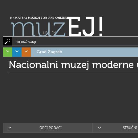
muz
EJ!
HRVATSKI MUZEJI I ZBIRKE ONLINE
HR
|
EN
PRETRAŽIVANJE
Grad Zagreb
Nacionalni muzej moderne 
OPĆI PODACI
STRUČNI 