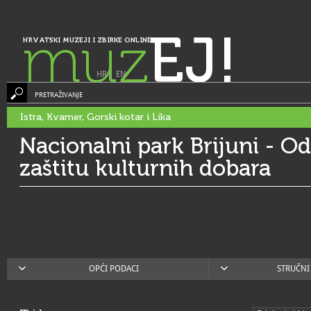
muz
EJ!
HRVATSKI MUZEJI I ZBIRKE ONLINE
HR
|
EN
PRETRAŽIVANJE
Istra, Kvarner, Gorski kotar i Lika
Nacionalni park Brijuni - Od
zaštitu kulturnih dobara
OPĆI PODACI
STRUČNI 