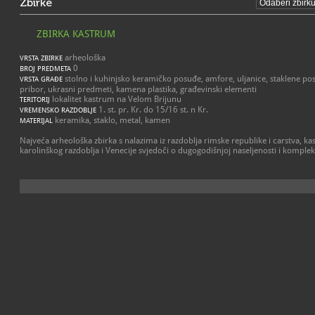
Zbirke
ZBIRKA KASTRUM
arheološka
VRSTA ZBIRKE
0
BROJ PREDMETA
stolno i kuhinjsko keramičko posuđe, amfore, uljanice, staklene p
VRSTA GRAĐE
pribor, ukrasni predmeti, kamena plastika, građevinski elementi
lokalitet kastrum na Velom Brijunu
TERITORIJ
1. st. pr. Kr. do 15/16 st. n Kr.
VREMENSKO RAZDOBLJE
keramika, staklo, metal, kamen
MATERIJAL
Najveća arheološka zbirka s nalazima iz razdoblja rimske republike i carstva, kas
karolinškog razdoblja i Venecije svjedoči o dugogodišnjoj naseljenosti i kompleks