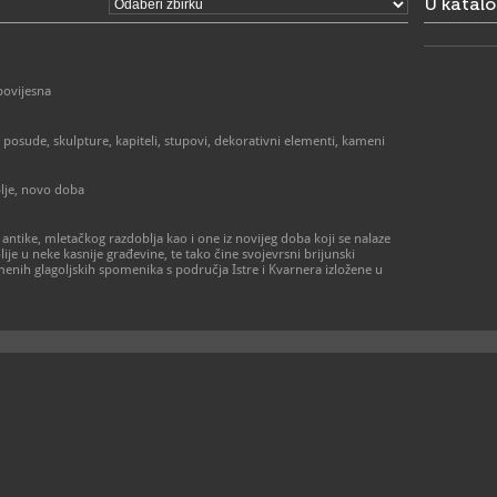
U katal
https://ww
brijuni.hr/h
povijesna
 posude, skulpture, kapiteli, stupovi, dekorativni elementi, kameni
lje, novo doba
tike, mletačkog razdoblja kao i one iz novijeg doba koji se nalaze
ije u neke kasnije građevine, te tako čine svojevrsni brijunski
amenih glagoljskih spomenika s područja Istre i Kvarnera izložene u