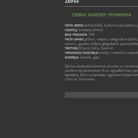
Zbirke
ZBIRKA KAMENIH SPOMENIKA
arheološka, kulturno-povijesna, 
VRSTA ZBIRKE
Snežana Smolić
VODITELJ
169
BROJ PREDMETA
grbovi, natpisi, nadgrobne ploče,
VRSTA GRAĐE
ulomci, gipsani odljevi glagoljskih spomenika
Brijuni, Istra, Kvarner
TERITORIJ
antika, mletačko razdob
VREMENSKO RAZDOBLJE
kamen, gips
MATERIJAL
Zbirka obuhvaća kamene ulomke iz vremena an
izloženi na otvorenom ili su ugrađeni kao spol
lapidarij. Zbirci pripadaju i gipsane kopije k
crkvi sv. Germana.