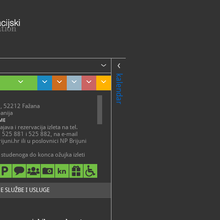
kalendar
0, 52212 Fažana
panija
ME
ava i rezervacija izleta na tel.
 525 881 i 525 882, na e-mail
ijuni.hr ili u poslovnici NP Brijuni
studenoga do konca ožujka izleti
raju na upit, u dogovoru s
 Službe za izletnički turizam.
javi. Moguća je kupovina ulaznica
.np-brijuni.hr/hr/ulaznice
E SLUŽBE I USLUGE
25-822, 052/525-823
a.smolic@np-brijuni.hr
://www.np-
r/brijuni/kulturno-p...