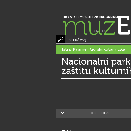
muz
E
HRVATSKI MUZEJI I ZBIRKE ONLINE
HR
|
EN
PRETRAŽIVANJE
Istra, Kvarner, Gorski kotar i Lika
Nacionalni park 
zaštitu kulturn
OPĆI PODACI