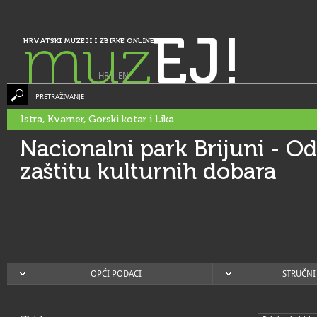
muz
EJ!
HRVATSKI MUZEJI I ZBIRKE ONLINE
HR
|
EN
PRETRAŽIVANJE
Istra, Kvarner, Gorski kotar i Lika
Nacionalni park Brijuni - Od
zaštitu kulturnih dobara
OPĆI PODACI
STRUČNI 