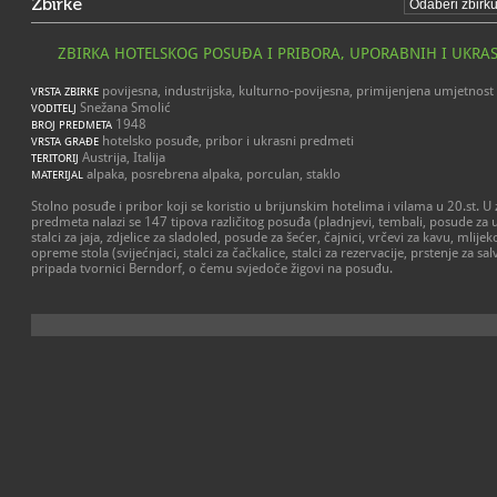
Zbirke
ZBIRKA HOTELSKOG POSUĐA I PRIBORA, UPORABNIH I UKRA
povijesna, industrijska, kulturno-povijesna, primijenjena umjetnost
VRSTA ZBIRKE
Snežana Smolić
VODITELJ
1948
BROJ PREDMETA
hotelsko posuđe, pribor i ukrasni predmeti
VRSTA GRAĐE
Austrija, Italija
TERITORIJ
alpaka, posrebrena alpaka, porculan, staklo
MATERIJAL
Stolno posuđe i pribor koji se koristio u brijunskim hotelima i vilama u 20.st. U
predmeta nalazi se 147 tipova različitog posuđa (pladnjevi, tembali, posude za um
stalci za jaja, zdjelice za sladoled, posude za šećer, čajnici, vrčevi za kavu, mlijeko
opreme stola (svijećnjaci, stalci za čačkalice, stalci za rezervacije, prstenje za sa
pripada tvornici Berndorf, o čemu svjedoče žigovi na posuđu.