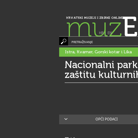
muz
E
HRVATSKI MUZEJI I ZBIRKE ONLINE
HR
|
EN
PRETRAŽIVANJE
Istra, Kvarner, Gorski kotar i Lika
Nacionalni park 
zaštitu kulturn
OPĆI PODACI