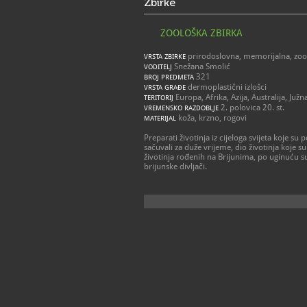
Zbirke
ZOOLOŠKA ZBIRKA
prirodoslovna, memorijalna, zoo
VRSTA ZBIRKE
Snežana Smolić
VODITELJ
321
BROJ PREDMETA
dermoplastični izlošci
VRSTA GRAĐE
Europa, Afrika, Azija, Australija, Juž
TERITORIJ
2. polovica 20. st.
VREMENSKO RAZDOBLJE
koža, krzno, rogovi
MATERIJAL
Preparati životinja iz cijeloga svijeta koje su
sačuvali za duže vrijeme, dio životinja koje su 
životinja rođenih na Brijunima, po uginuću su
brijunske divljači.