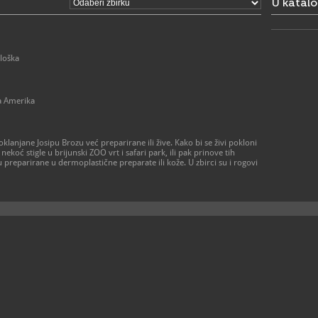
U katal
https://ww
brijuni.hr/h
loška
na Amerika
 poklanjane Josipu Brozu već preparirane ili žive. Kako bi se živi pokloni
nekoć stigle u brijunski ZOO vrt i safari park, ili pak prinove tih
 preparirane u dermoplastične preparate ili kože. U zbirci su i rogovi