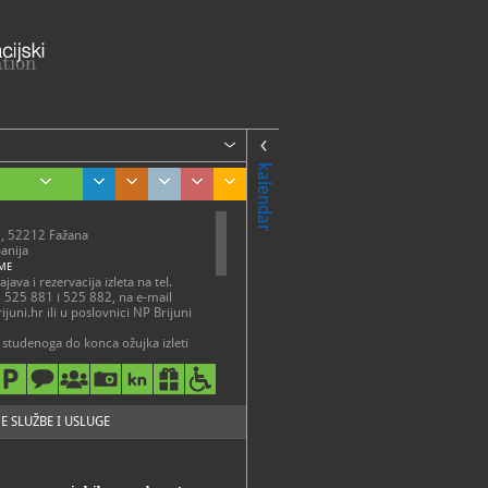
kalendar
0, 52212 Fažana
panija
ME
ava i rezervacija izleta na tel.
 525 881 i 525 882, na e-mail
ijuni.hr ili u poslovnici NP Brijuni
studenoga do konca ožujka izleti
raju na upit, u dogovoru s
 Službe za izletnički turizam.
javi. Moguća je kupovina ulaznica
.np-brijuni.hr/hr/ulaznice
E SLUŽBE I USLUGE
25-822, 052/525-823
a.smolic@np-brijuni.hr
://www.np-
r/brijuni/kulturno-p...