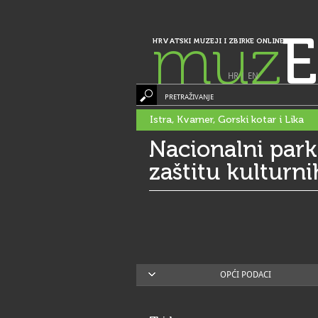
muz
E
HRVATSKI MUZEJI I ZBIRKE ONLINE
HR
|
EN
PRETRAŽIVANJE
Istra, Kvarner, Gorski kotar i Lika
Nacionalni park 
zaštitu kulturn
OPĆI PODACI