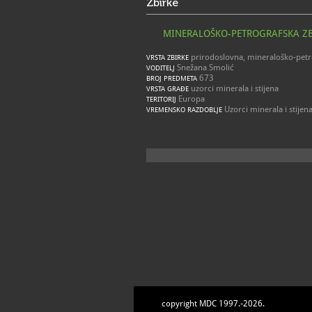
Zbirke
MINERALOŠKO-PETROGRAFSKA Z
prirodoslovna, mineraloško-petr
VRSTA ZBIRKE
Snežana Smolić
VODITELJ
673
BROJ PREDMETA
uzorci minerala i stijena
VRSTA GRAĐE
Europa
TERITORIJ
Uzorci minerala i stijen
VREMENSKO RAZDOBLJE
copyright MDC 1997.-2026.