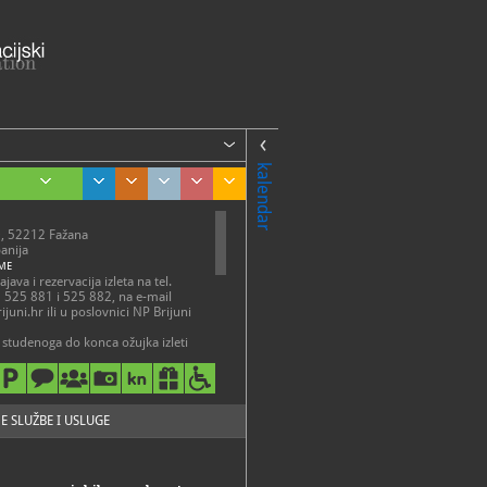
kalendar
0, 52212 Fažana
panija
ME
ava i rezervacija izleta na tel.
 525 881 i 525 882, na e-mail
ijuni.hr ili u poslovnici NP Brijuni
studenoga do konca ožujka izleti
raju na upit, u dogovoru s
 Službe za izletnički turizam.
javi. Moguća je kupovina ulaznica
.np-brijuni.hr/hr/ulaznice
E SLUŽBE I USLUGE
25-822, 052/525-823
a.smolic@np-brijuni.hr
://www.np-
r/brijuni/kulturno-p...