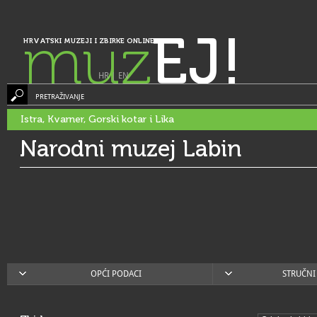
muz
EJ!
HRVATSKI MUZEJI I ZBIRKE ONLINE
HR
|
EN
PRETRAŽIVANJE
Istra, Kvarner, Gorski kotar i Lika
Narodni muzej Labin
OPĆI PODACI
STRUČNI 