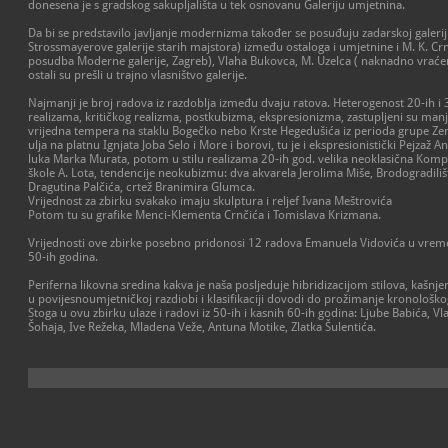
donesena je s gradskog sakupljališta u tek osnovanu Galeriju umjetnina.
Da bi se predstavilo javljanje modernizma također se posuđuju zadarskoj galeriji 
Strossmayerove galerije starih majstora) između ostaloga i umjetnine i M. K. Crnč
posudba Moderne galerije, Zagreb), Vlaha Bukovca, M. Uzelca ( naknadno vraćeni
ostali su prešli u trajno vlasništvo galerije.
Najmanji je broj radova iz razdoblja između dvaju ratova. Heterogenost 20-ih i 30
realizama, kritičkog realizma, postkubizma, ekspresionizma, zastupljeni su manj
vrijedna tempera na staklu Bogečko nebo Krste Hegedušića iz perioda grupe Zem
ulja na platnu Ignjata Joba Selo i More i borovi, tu je i ekspresionistički Pejzaž
luka Marka Murata, potom u stilu realizama 20-ih god. velika neoklasična Komp
škole A. Lota, tendencije neokubizmu: dva akvarela Jerolima Miše, Brodogradilišt
Dragutina Palčića, crtež Branimira Glumca.
Vrijednost za zbirku svakako imaju skulptura i reljef Ivana Meštrovića
Potom tu su grafike Menci-Klementa Crnčića i Tomislava Krizmana.
Vrijednosti ove zbirke posebno pridonosi 12 radova Emanuela Vidovića u vre
50-ih godina.
Periferna likovna sredina kakva je naša posljeduje hibridizacijom stilova, kaš
u povijesnoumjetničkoj razdiobi i klasifikaciji dovodi do prožimanje kronološkog 
Stoga u ovu zbirku ulaze i radovi iz 50-ih i kasnih 60-ih godina: Ljube Babića, Vl
Šohaja, Ive Režeka, Mladena Veže, Antuna Motike, Zlatka Šulentića.