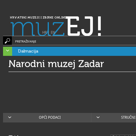
muz
EJ!
HRVATSKI MUZEJI I ZBIRKE ONLINE
HR
|
EN
PRETRAŽIVANJE
Dalmacija
Narodni muzej Zadar
OPĆI PODACI
STRUČNI 