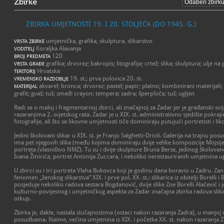
Zbirke
ZBIRKA UMJETNOSTI 19. I 20. STOLJEĆA (DO 1945. G.)
umjetnička, grafika, skulptura, slikarstvo
VRSTA ZBIRKE
Koraljka Alavanja
VODITELJ
120
BROJ PREDMETA
grafika; drvorez; bakropis; litografija; crtež; slika; skulptura; ulje na
VRSTA GRAĐE
Hrvatska
TERITORIJ
19. st.; prva polovica 20. st.
VREMENSKO RAZDOBLJE
akvarel; bronca; drvorez; pastel; papir; platno; kombinirani materijali;
MATERIJAL
grafit; gvaš; tuš; smeđi crayon; tempera; sadra; šperploča; tuš; ugljen
Radi se o maloj i fragmentarnoj zbirci, ali značajnoj za Zadar jer je građanski svij
razaranjima 2. svjetskog rata. Zadar je u XIX. st. administrativno sjedište pokraji
fotografije, ali što se likovne umjetnosti tiče dominiraju putujući portretisti i li
Jedini školovani slikar u XIX. st. je Franjo Salghetti-Drioli. Galerija na trajnu p
ima pet njegovih slika (među kojima dominiraju dvije velike kompozicije Mojsije
portreta (vlasništvo NMZ). Tu su i dvije skulpture Bruna Berse, jedinog školova
Ivana Žmirića, portret Antonija Zuccara, i nekoliko nerestauriranih umjetnina
U zbirci su i tri portreta Vlaha Bukovca koji je godinu dana boravio u Zadru. Zani
fenomen „ženskog slikarstva“ XIX. i prve pol. XX. st.: slikarica iz obitelji Borelli 
posjeduje nekoliko radova sestara Bogdanović, dvije slike Zoe Borelli Alačević i j
kulturno-povijesnog i umjetničkog aspekta za Zadar značajna zbirka radova slikari
otkup.
Zbirka je, dakle, nastala slučajnostima (ostaci nakon razaranja Zadra), u manjoj 
posudbama. Naime, većina umjetnina iz XIX. i početka XX. st. nakon razaranja