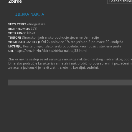
Zbirke
ZBIRKA NAKITA
etnografska
VRSTA ZBIRKE
273
BROJ PREDMETA
Nakit
VRSTA GRAĐE
Dinarsko i jadransko podrucje sjeverne Dalmacije
TERITORIJ
Od 2. polovice 19. stoljeća do 2 polovice 20. stoljeća
VREMENSKO RAZDOBLJE
Kositar, mjed, zlato, srebro, pozlata, kauri pužići, staklena pasta
MATERIJAL
https://nmz.hr/hr/zbirke/zbirka-nakita,33.html
URL
Zbirka nakita sastoji se od ženskog i muškog nakita dinarskog i jadranskog podr
Dinarsko područje karakterizira metalni nakit (obično posrebreni ili pozlaćeni mj
zrnaca, a jadranski je nakit zlatni, srebrni, koraljni, sedefni.