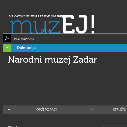
muz
EJ!
HRVATSKI MUZEJI I ZBIRKE ONLINE
HR
|
EN
PRETRAŽIVANJE
Dalmacija
Narodni muzej Zadar
OPĆI PODACI
STRUČNI 