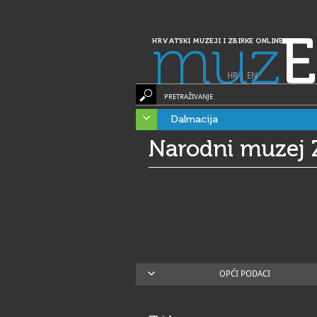
muz
E
HRVATSKI MUZEJI I ZBIRKE ONLINE
HR
|
EN
PRETRAŽIVANJE
Dalmacija
Narodni muzej 
OPĆI PODACI