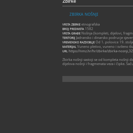
Zbirke
ZBIRKA NOŠNJI
etnografska
VRSTA ZBIRKE
1582
BROJ PREDMETA
Nošnja (kompleti, dijelovi, fragm
VRSTA GRAĐE
Jadransko i dinarsko podrucje sjever
TERITORIJ
Od 1. polovice 19. stolje
VREMENSKO RAZDOBLJE
Vuneno pletivo, vuneno i svileno t
MATERIJAL
https://nmz.hr/hr/zbirke/zbirka-nosnji,3
URL
Zbirka nošnji sastoji se od kompleta nošnji 
dijelova nošnji i fragmenata veza i čipke. Saču