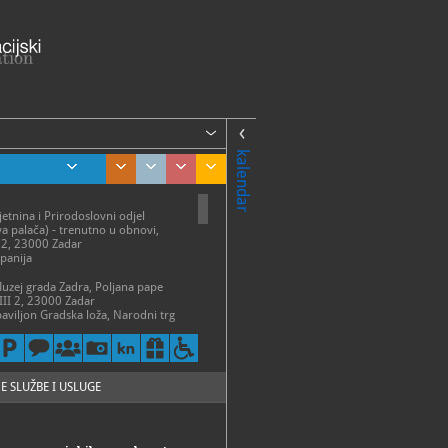
kalendar
jetnina i Prirodoslovni odjel
a palača) - trenutno u obnovi,
 2, 23000 Zadar
panija
Muzej grada Zadra, Poljana pape
III 2, 23000 Zadar
paviljon Gradska loža, Narodni trg
adar
alača, Poljana Šime Budinića 3,
r
ski centar Mali arsenal, Trg tri
23000 Zadar
E SLUŽBE I USLUGE
odjel (Gradska straža), Narodni trg
adar
ME
ača - II Palače