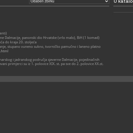
U katal
Ponedjeljak 
Subota: 10 
Nedjeljom 
Posjetiteljs
Zbog tehnič
Izložbeni p
enti)
Ponedjeljak
ne Dalmacije, panonski dio Hrvatske (vrlo malo), BiH (1 komad)
Subota: 9 –
ća do kraja 20. stoljeća
Nedjeljom 
kanje, stupano vuneno sukno, tvorničko pamučno i laneno platno
2.html
Gradska str
Ponedjeljak
dinarskog i jadranskog područja sjeverne Dalmacije, pojedinačnih
Subota: 9 -
vani primjerci su iz 1. polovice XIX. st. pa sve do 2. polovice XX.st.
Nedjeljom 
Odjel Muzej
Zbog tehnič
Prirodoslov
Ponedjeljak,
Srijeda: 13 
Subota i ned
Galerija um
Izložbe Gal
prostoru II
izložbenog 
Područna et
Zbog tehnič
posjete.
Područna ku