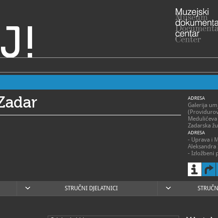
J!
Zadar
ADRESA
Galerija um
(Providurov
Medulićeva
Zadarska žu
ADRESA
- Uprava i 
Aleksandra 
- Izložbeni 
2, 23000 Z
- Kneževa p
23000 Zada
- Posjetitelj
bunara 4, 
STRUČNI DJELATNICI
STRUČN
- Etnološki 
6, 23000 Z
RADNO VRIJE
Kneževa pal