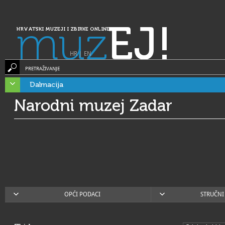
muz
EJ!
HRVATSKI MUZEJI I ZBIRKE ONLINE
HR
|
EN
PRETRAŽIVANJE
Dalmacija
Narodni muzej Zadar
OPĆI PODACI
STRUČNI 