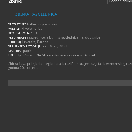
Zbirke
ZBIRKA RAZGLEDNICA
kulturno-povijesna
VRSTA ZBIRKE
Hrvoje Perica
VODITELJ
500
BROJ PREDMETA
razglednice; albumi s razglednicama; dopisnice
VRSTA GRAĐE
Hrvatska; Europa
TERITORIJ
kraj 19. st.; 20 st.
VREMENSKO RAZDOBLJE
papir
MATERIJAL
https://nmz.hr/hr/zbirke/zbirka-razglednica,54.html
URL
Zbirka čuva primjerke razglednica iz različitih krajeva svijeta, iz vremenskog raz
godina 20. stoljeća.