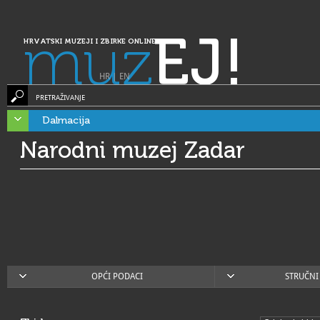
muz
EJ!
HRVATSKI MUZEJI I ZBIRKE ONLINE
HR
|
EN
PRETRAŽIVANJE
Dalmacija
Narodni muzej Zadar
OPĆI PODACI
STRUČNI 