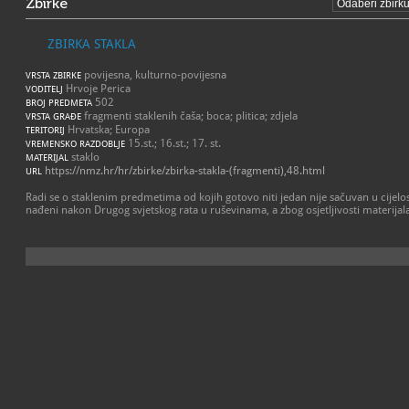
Zbirke
ZBIRKA STAKLA
povijesna, kulturno-povijesna
VRSTA ZBIRKE
Hrvoje Perica
VODITELJ
502
BROJ PREDMETA
fragmenti staklenih čaša; boca; plitica; zdjela
VRSTA GRAĐE
Hrvatska; Europa
TERITORIJ
15.st.; 16.st.; 17. st.
VREMENSKO RAZDOBLJE
staklo
MATERIJAL
https://nmz.hr/hr/zbirke/zbirka-stakla-(fragmenti),48.html
URL
Radi se o staklenim predmetima od kojih gotovo niti jedan nije sačuvan u cijelos
nađeni nakon Drugog svjetskog rata u ruševinama, a zbog osjetljivosti materijal