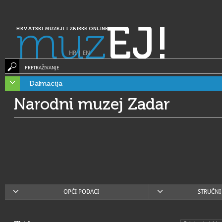
muz
EJ!
HRVATSKI MUZEJI I ZBIRKE ONLINE
HR
|
EN
PRETRAŽIVANJE
Dalmacija
Narodni muzej Zadar
OPĆI PODACI
STRUČNI 