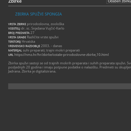
Zbirke
ZBIRKA SPUŽVI SPONGIA
prirodoslovna, zoološka
VRSTA ZBIRKE
dr. sc. Snježana Vujčić-Karlo
VODITELJ
27
BROJ PREDMETA
Različite vrste spužvi
VRSTA GRAĐE
Hrvatska
TERITORIJ
2003. - danas
VREMENSKO RAZDOBLJE
suhi preparati; trajni mokri preparati
MATERIJAL
https://nmz.hr/hr/zbirke/ostale-prirodoslovne-zbirke,10.html
URL
Zbirka spužvi sastoji se od trajnih mokrih preparata i suhih preparata spužvi. Sv
posljednjih 20 godina i imaju potpune podatke o nalazištu. Predmeti su skuplje
Jadrana. Zbirka je digitalizirana.