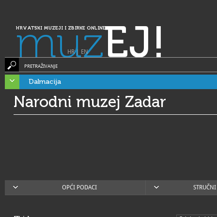
muz
EJ!
HRVATSKI MUZEJI I ZBIRKE ONLINE
HR
|
EN
PRETRAŽIVANJE
Dalmacija
Narodni muzej Zadar
OPĆI PODACI
STRUČNI 