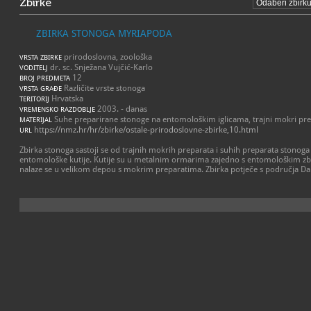
Zbirke
ZBIRKA STONOGA MYRIAPODA
prirodoslovna, zoološka
VRSTA ZBIRKE
dr. sc. Snježana Vujčić-Karlo
VODITELJ
12
BROJ PREDMETA
Različite vrste stonoga
VRSTA GRAĐE
Hrvatska
TERITORIJ
2003. - danas
VREMENSKO RAZDOBLJE
Suhe preparirane stonoge na entomološkim iglicama, trajni mokri pre
MATERIJAL
https://nmz.hr/hr/zbirke/ostale-prirodoslovne-zbirke,10.html
URL
Zbirka stonoga sastoji se od trajnih mokrih preparata i suhih preparata stonoga
entomološke kutije. Kutije su u metalnim ormarima zajedno s entomološkim zbi
nalaze se u velikom depou s mokrim preparatima. Zbirka potječe s područja Da