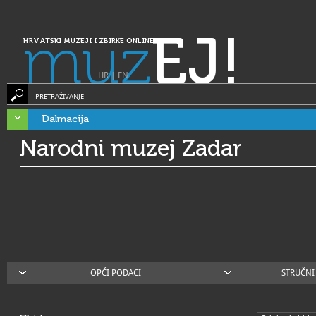
muz
EJ!
HRVATSKI MUZEJI I ZBIRKE ONLINE
HR
|
EN
PRETRAŽIVANJE
Dalmacija
Narodni muzej Zadar
OPĆI PODACI
STRUČNI 