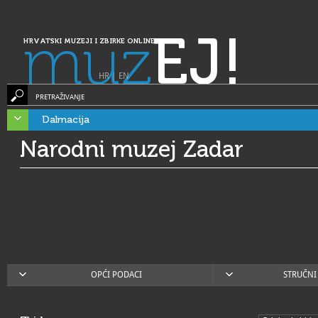
muz
EJ!
HRVATSKI MUZEJI I ZBIRKE ONLINE
HR
|
EN
PRETRAŽIVANJE
Dalmacija
Narodni muzej Zadar
OPĆI PODACI
STRUČNI 