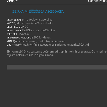
Zbirke
ZBIRKA MJEŠČIĆNICA ASCIDIACEA
prirodoslovna, zoološka
VRSTA ZBIRKE
dr. sc. Snježana Vujčić-Karlo
VODITELJ
20
BROJ PREDMETA
Različite vrste mješčićnica
VRSTA GRAĐE
Hrvatska
TERITORIJ
2003. - danas
VREMENSKO RAZDOBLJE
suhi preparati; mokri trajni preparati
MATERIJAL
https://nmz.hr/hr/zbirke/ostale-prirodoslovne-zbirke,10.html
URL
Zbirka mješčićnica sastoji se većinom od trajnih mokrih preparata. Osim jedne v
mjesto nalaza. Zbirka je digitalizirana.