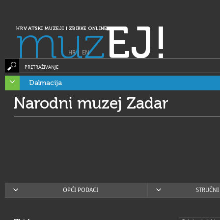
muz
EJ!
HRVATSKI MUZEJI I ZBIRKE ONLINE
HR
|
EN
PRETRAŽIVANJE
Dalmacija
Narodni muzej Zadar
OPĆI PODACI
STRUČNI 