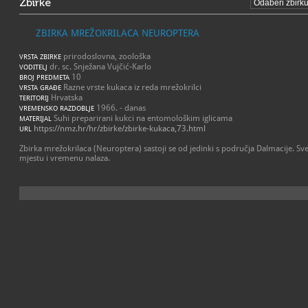
Zbirke
ZBIRKA MREŽOKRILACA NEUROPTERA
prirodoslovna, zoološka
VRSTA ZBIRKE
dr. sc. Snježana Vujčić-Karlo
VODITELJ
10
BROJ PREDMETA
Razne vrste kukaca iz reda mrežokrilci
VRSTA GRAĐE
Hrvatska
TERITORIJ
1966. - danas
VREMENSKO RAZDOBLJE
Suhi preparirani kukci na entomološkim iglicama
MATERIJAL
https://nmz.hr/hr/zbirke/zbirke-kukaca,73.html
URL
Zbirka mrežokrilaca (Neuroptera) sastoji se od jedinki s područja Dalmacije. S
mjestu i vremenu nalaza.