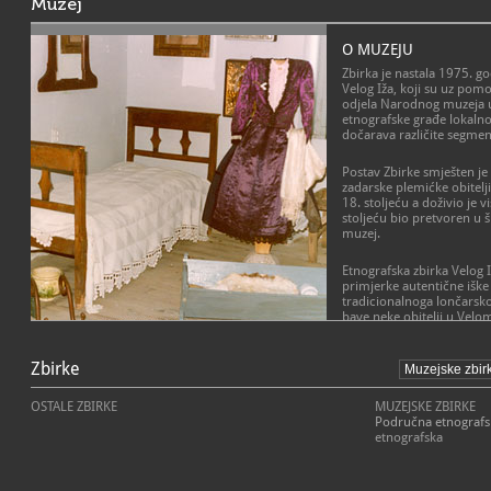
Muzej
O MUZEJU
Zbirka je nastala 1975. 
Velog Iža, koji su uz pom
odjela Narodnog muzeja u
etnografske građe lokalnog
dočarava različite segmen
Postav Zbirke smješten je
zadarske plemićke obitelj
18. stoljeću a doživio je v
stoljeću bio pretvoren u
muzej.
Etnografska zbirka Velog I
primjerke autentične iške
tradicionalnoga lončarsk
bave neke obitelji u Velo
posuđu: loncima (
te
ćama
(črpnjama),
ribarskim ku
se izrađuje na ručnome l
Zbirke
vatri. Njima su Ižani do D
opskrbljivali cijelo zadar
OSTALE ZBIRKE
MUZEJSKE ZBIRKE
Područna etnografsk
Izloženi su i predmeti ve
etnografska
(zemljoradnju, ribarstvo i
obuće (tkalački pribor, ru
pamuka), nošnja, a može s