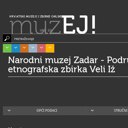
muz
EJ!
HRVATSKI MUZEJI I ZBIRKE ONLINE
HR
|
EN
PRETRAŽIVANJE
Narodni muzej Zadar - Pod
etnografska zbirka Veli Iž
OPĆI PODACI
STRUČNI 