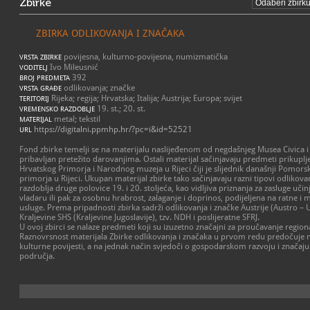
Zbirke
ZBIRKA ODLIKOVANJA I ZNAČAKA
povijesna, kulturno-povijesna, numizmatička
VRSTA ZBIRKE
Ivo Mileusnić
VODITELJ
392
BROJ PREDMETA
odlikovanja; značke
VRSTA GRAĐE
Rijeka; regija; Hrvatska; Italija; Austrija; Europa; svijet
TERITORIJ
19. st.; 20. st.
VREMENSKO RAZDOBLJE
metal; tekstil
MATERIJAL
https://digitalni.ppmhp.hr/?pc=i&id=52521
URL
Fond zbirke temelji se na materijalu naslijeđenom od negdašnjeg Musea Civica i
pribavljan pretežito darovanjima. Ostali materijal sačinjavaju predmeti prikuplj
Hrvatskog Primorja i Narodnog muzeja u Rijeci čiji je slijednik današnji Pomorsk
primorja u Rijeci. Ukupan materijal zbirke tako sačinjavaju razni tipovi odlikova
razdoblja druge polovice 19. i 20. stoljeća, kao vidljiva priznanja za zasluge uči
vladaru ili pak za osobnu hrabrost, zalaganje i doprinos, podijeljena na ratne i
usluge. Prema pripadnosti zbirka sadrži odlikovanja i značke Austrije (Austro – U
Kraljevine SHS (Kraljevine Jugoslavije), tzv. NDH i poslijeratne SFRJ.
U ovoj zbirci se nalaze predmeti koji su izuzetno značajni za proučavanje region
Raznovrsnost materijala Zbirke odlikovanja i značaka u prvom redu predočuje 
kulturne povijesti, a na jednak način svjedoči o gospodarskom razvoju i značaju R
područja.