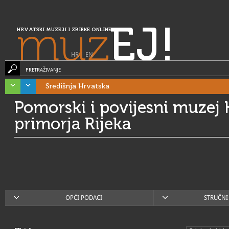
muz
EJ!
HRVATSKI MUZEJI I ZBIRKE ONLINE
HR
|
EN
PRETRAŽIVANJE
Središnja Hrvatska
Pomorski i povijesni muzej
primorja Rijeka
OPĆI PODACI
STRUČNI 