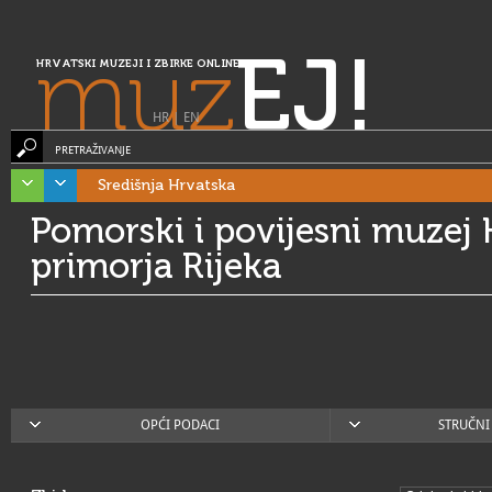
muz
EJ!
HRVATSKI MUZEJI I ZBIRKE ONLINE
HR
|
EN
PRETRAŽIVANJE
Središnja Hrvatska
Pomorski i povijesni muzej
primorja Rijeka
OPĆI PODACI
STRUČNI 