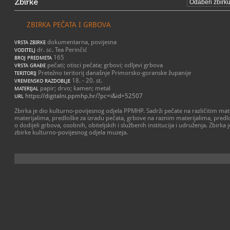
Zbirke
ZBIRKA PEČATA I GRBOVA
dokumentarna, povijesna
VRSTA ZBIRKE
dr. sc. Tea Perinčić
VODITELJ
165
BROJ PREDMETA
pečati; otisci pečata; grbovi; odljevi grbova
VRSTA GRAĐE
Pretežno teritorij današnje Primorsko-goranske županije
TERITORIJ
18. - 20. st.
VREMENSKO RAZDOBLJE
papir; drvo; kamen; metal
MATERIJAL
https://digitalni.ppmhp.hr/?pc=i&id=52507
URL
Zbirka je dio kulturno-povijesnog odjela PPMHP. Sadrži pečate na različitim mat
materijalima, predloške za izradu pečata, grbove na raznim materijalima, predl
o dodijeli grbova, osobnih, obiteljskih i službenih institucija i udruženja. Zbirka 
zbirke kulturno-povijesnog odjela muzeja.