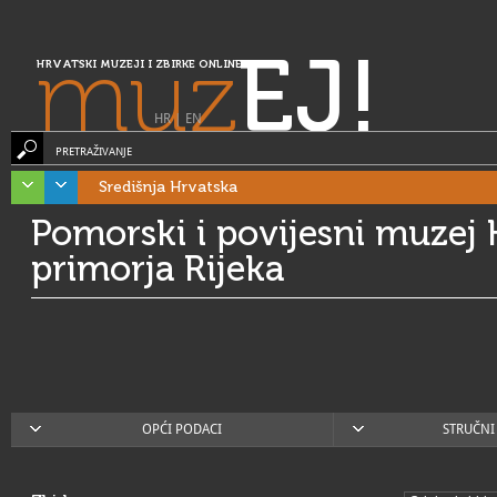
muz
EJ!
HRVATSKI MUZEJI I ZBIRKE ONLINE
HR
|
EN
PRETRAŽIVANJE
Središnja Hrvatska
Pomorski i povijesni muzej
primorja Rijeka
OPĆI PODACI
STRUČNI 