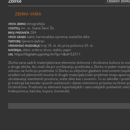
Zbirke
ZBIRKA VARIA
etnografska
VRSTA ZBIRKE
mr. sc. Ivana Šarić Žic
VODITELJ
284
BROJ PREDMETA
nakit; karnevalska oprema; svetačke slike
VRSTA GRAĐE
Sjeverni Jadran
TERITORIJ
kraj 18. st. do prva polovica 20. st.
VREMENSKO RAZDOBLJE
zlato; srebro; drvo; staklo; papir
MATERIJAL
https://digitalni.ppmhp.hr/?pc=i&id=52511
URL
Zbirka varia sadrži materijalizirane elemente duhovne i društvene kulture te on
u druge zbirke, što znači da pri uvrštavanju predmeta u Zbirku ni jedan materij
odnosu na funkciju predmeta. U Zbirku su uključeni glazbeni instrumenti (sopile)
izrađeni od plemenitih kovina ili drugih materijala (neki predmeti imaju apotro
ukrašavanje stambenih prostora, svete slike kao i suveniri. Tu su također i pred
je tradicija karnevala i pusnih svečanosti i danas intenzivno prisutna na širem p
Grobinšćine. Predmeti su elementi luperkalijskih i saturnalijskih pokladnih obi
krabujosnica, bačuka, kopice, kumarak).