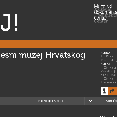
J!
jesni muzej Hrvatskog
ADRESA
Trg Riccard
Primorsko-
ADRESA
- , Zbirka a
Vid-Miholjic
51511 Mali
- , Zbirka 
Kraljevica -
51262 Kralj
RADNO VRIJE
Ponedjeljak:
Utorak - su
Nedjelja: 9 
STRUČNI DJELATNICI
STRUČN
Blagdanom 
051/21
T