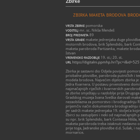
Zbirke
ZBIRKA MAKETA BRODOVA BRODO
pomorska
VRSTA ZBIRKE
mr. sc. Nikša Mendeš
VODITELJ
89
BROJ PREDMETA
makete jedrenjaka duge plovidbe 
VRSTA GRAĐE
motornih brodova, brik Splendido, bark Conte
maketa parobroda Partizanka, makete brodara
Istvan
19. st.; 20. st.
VREMENSKO RAZDOBLJE
https://digitalni.ppmhp.hr/?pc=i&id=52
URL
Zbirka je sastavni dio Odjela povijesti pomo
priobalne plovidbe, parobroda putničkih i t
modela brodova. Najvećim dijelom zbirka je 
Jedra Kvarnera. U postavu prvenstveno domini
najznačajnijih riječkih i kvarnerskih parobro
se zbirke smještaju u razdoblje prije Drugoga
Gradskog muzeja Ivana Sveška darovali maket
nezaobilazna za pomorstvo i brodogradnju Rij
prijemčiv način dokumentira brodogradnju i p
jer sadrži makete jedrenjaka 19. stoljeća koj
Zbirci su zastupljeni i neki od najznačajnijih
su npr. brik Splendido, bark Contessa Hilda, 
maketa parobroda treba istaknuti nedavno ob
prije toga, Jadranske plovidbe d.d. Sušak, i 
mornarice.