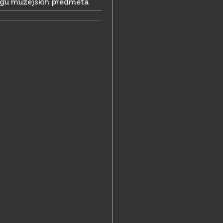
ogu muzejskih predmeta
13-578
ppmhp.hr, uprava@ppmhp.hr
://ppmhp.hr/