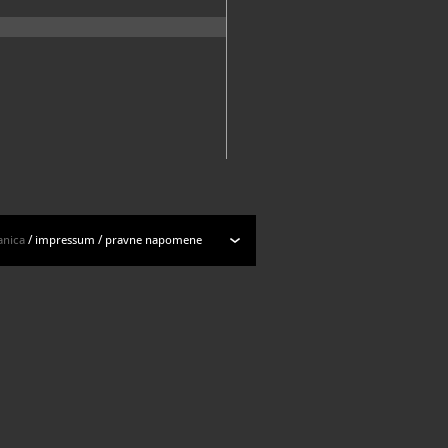
anica
/
impressum
/
pravne napomene