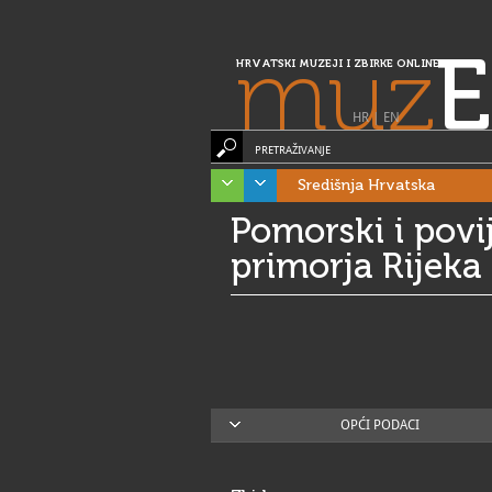
muz
E
HRVATSKI MUZEJI I ZBIRKE ONLINE
HR
|
EN
PRETRAŽIVANJE
Središnja Hrvatska
Pomorski i povi
primorja Rijeka
OPĆI PODACI