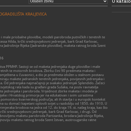
U katal
667
051/2
F
info@
E
GRADILIŠTA KRALJEVICA
https
W
i male priobalne plovidbe, modeli parobroda putničkih i teretnih te
ssa Hilda, krčki srednjovjekovni jedrenjak, bark Grad Karlovac,
 Jadrolinije Rijeka (Jadranske plovidbe), maketa ratnog broda Szent
516
rstva PPMHP. Sastoji se od maketa jedrenjaka duge plovidbe i male
eretnih te motornih brodova. Zbirku čini 90 predmeta maketa i
smještena u čuvaonici, a dio je predmeta izložen u stalnom postavu
raju makete jadranskih teretnih jedrenjaka, povijesnih jedrenjaka i
da. Od jedrenjaka najznačajniji je svakako jedrenjak Splendido. Začeci
 svjetskog rata kada su građani grada Sušaka, na poziv ravnatelja
e jedrenjaka i parobroda. Vrijednost zbirke maketa i modela je
eke i Hrvatskog primorja jer na edukativan i svim uzrastima
omorstvo kvarnerskog područja, ali ih stavlja i u europski kontekst
ima su domaći kapetani oplovili svijet u razdoblju od 1850. do 1910. U
 primjeraka brodova na jedra od 12. do kraja 19. st. našeg kraja, kao što
krčki srednjovjekovni jedrenjak, bark Grad Karlovac, i drugi. Od
novljenu maketu parobroda Partizanka, brodara Jadrolinije Rijeka,
najnoviju maketu ratnog broda Szent Istvan, austrougarske ratne