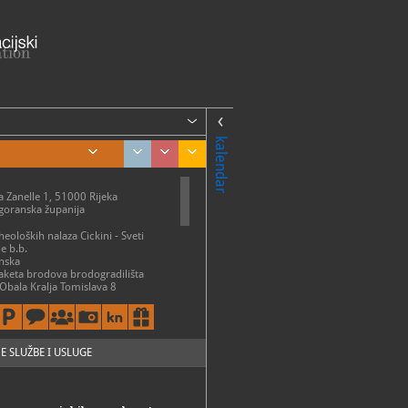
kalendar
a Zanelle 1, 51000 Rijeka
goranska županija
rheoloških nalaza Cickini - Sveti
e b.b.
nska
maketa brodova brodogradilišta
 Obala Kralja Tomislava 8
evica
ME
 9 - 16 h
bota: 09 – 20 h
- 13 h
E SLUŽBE I USLUGE
i državnim praznikom zatvoreno
3-578, 323-373, 553-666, 553-